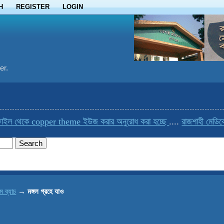
H
REGISTER
LOGIN
er.
ইল থেকে copper theme ইউজ করার অনুরোধ করা হচ্ছে
....
রাজশাহী মেডিকেল
ম ব্যাচ
→
মঙ্গল গ্রহে যাও