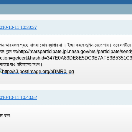
010-10-11 10:39:37
খন আর মঙ্গল গ্রহে যাওয়া কোন ব্যাপার না । ইচ্ছা করলে তুমিও যেতে পার। তবে সশর
রম পুরন করঃhttp://marsparticipate.jpl.nasa.gov/msl/participate/se
ction=getcert&hashid=347E0A83DE8E5DC9E7AFE3B5351C3FE8 এবং
বংহয়ে যাও ইতিহাসের অংশ।
010-10-11 10:40:52
টা ভাল