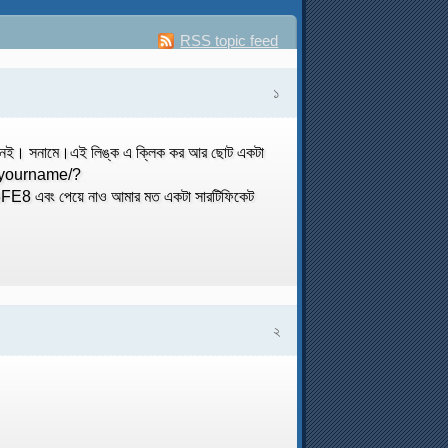
RSS topic feed
১
ীরে নই। সনামে।এই লিঙ্ক এ ক্লিক কর আর ছোট একটা
ndyourname/?
 পেয়ে নাও আমার মত একটা সারটিফিকেট
২