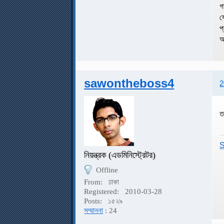
গ
য
প
অ
sawontheboss4
2
ত
S
নিয়ন্ত্রক (এডমিনিস্ট্রেটর)
Offline
From:
ঢাকা
Registered:
2010-03-28
Posts:
১৫২৯
সম্মাননা
: 24