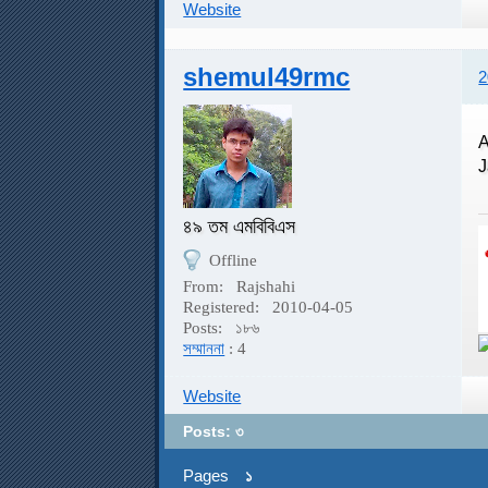
Website
shemul49rmc
2
A
J
৪৯ তম এমবিবিএস
Offline
From:
Rajshahi
Registered:
2010-04-05
Posts:
১৮৬
সম্মাননা
: 4
Website
Posts: ৩
Pages
১