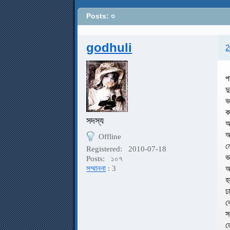
Posts: ৩
godhuli
2
প
দ
ভ
ক
সদস্য
অ
আ
Offline
ন
Registered:
2010-07-18
ভ
Posts:
১০৭
আ
সম্মাননা
: 3
হ
ঢ
ব
স
ত