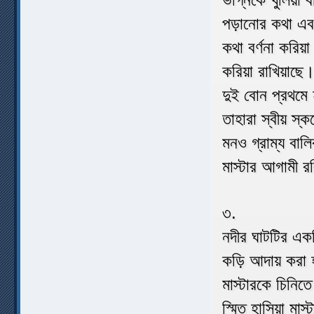
পড়ানোর কথা এবং 
কথা বর্ণনা করিয়
করিয়া রাখিয়াছে
দুই বোন প্রথমে
তাহারা স্বীয় স্ক
মনও গ্রাম্য বাল
মাস্টার আগামী র
৩.
নদীর ঘাটটির একট
কড়ি আদায় করা 
মাস্টারকে চিনিত
স্মিত হাসিয়া মা