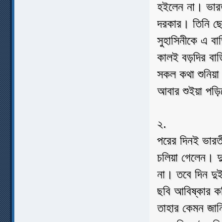
হইলেন না। ভারতী
দরকার। তিনি ছো
সুহাসিনীকে এ বা
কালই বড়দির বাড়
সকল কথা শুনিয়া
আবার শুইয়া পড়
২.
পরের দিনই ভারতী 
চলিয়া গেলেন। দ
না। তবে দিন দুই
ছবি আবিষ্কার কর
তাহার কেমন জানি