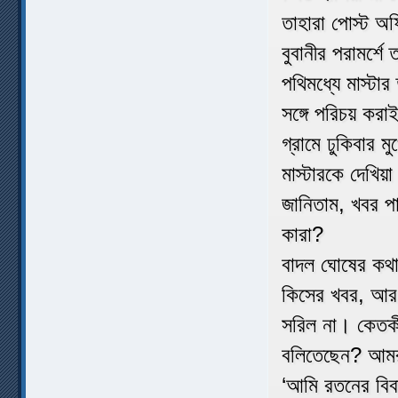
তাহারা পোস্ট অ
বুবানীর পরামর্শে
পথিমধ্যে মাস্টার
সঙ্গে পরিচয় করা
গ্রামে ঢুকিবার 
মাস্টারকে দেখিয়
জানিতাম, খবর প
কারা?
বাদল ঘোষের কথা 
কিসের খবর, আর ত
সরিল না। কেতকী
বলিতেছেন? আমর
‘আমি রতনের বি