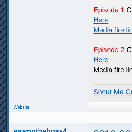
Episode 1
Ch
Here
Media fire l
Episode 2
Ch
Here
Media fire li
Shout Me C
Website
sawontheboss4