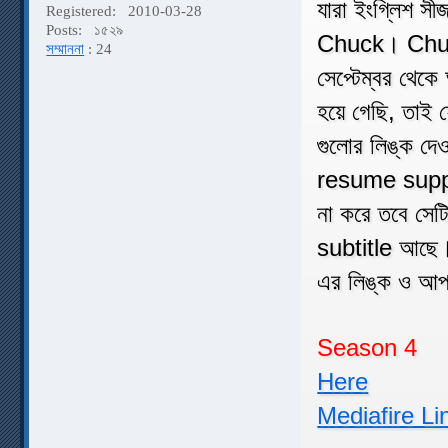
যারা ইংগ্লিশ স
Registered:
2010-03-28
Posts:
১৫২৯
Chuck। Chuck 
সম্মাননা
: 24
সেপ্টেম্বর থেক
হয়ে গেছি, তাই
গুলোর লিঙ্ক দে
resume suppo
না করে তবে সেটি
subtitle আছে।
এর লিঙ্ক ও আ
Season 4
Here
Mediafire Li