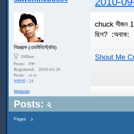
2010-09
chuck সীজন 1 
ছিল? :অবাক:
নিয়ন্ত্রক (এডমিনিস্ট্রেটর)
Shout Me C
Offline
From:
ঢাকা
Registered:
2010-03-28
Posts:
১৫২৯
সম্মাননা
: 24
Website
Posts: ২
Pages
১