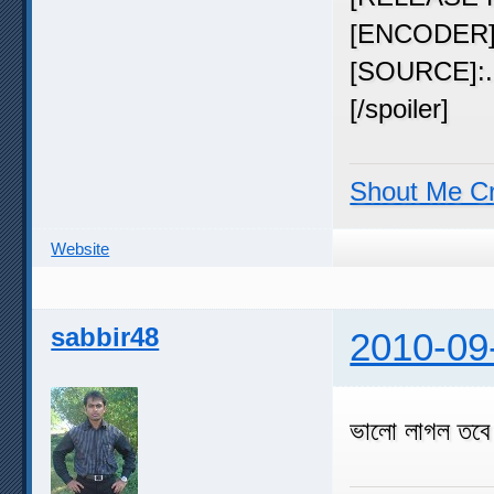
[ENCODER]:...
[SOURCE]:....
[/spoiler]
Shout Me C
Website
sabbir48
2010-09
ভালো লাগল তব