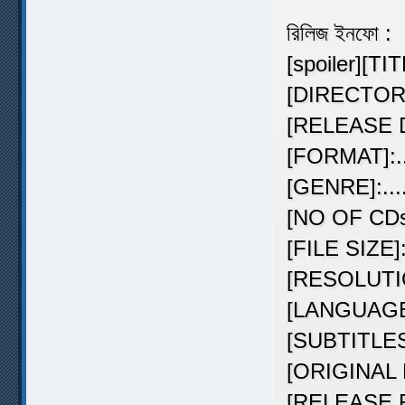
রিলিজ ইনফো :
[spoiler][TITL
[DIRECTOR]...
[RELEASE DAT
[FORMAT]:....
[GENRE]:......
[NO OF CDs]...
[FILE SIZE]:..
[RESOLUTION]
[LANGUAGE ]:.
[SUBTITLES]:.
[ORIGINAL RU
[RELEASE RUN