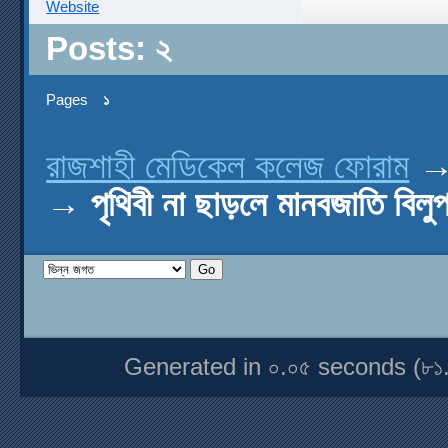
Website
Posts: ২
Pages
১
রাজশাহী মেডিকেল কলেজ ফোরাম
→
পৃথিবী না ছাড়লে মানবজাতি বিলু
Generated in ০.০৫ seconds (৮১