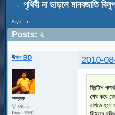
→
পৃথিবী না ছাড়লে মানবজাতি বিলু
Pages
১
Posts: ২
উপল BD
2010-08
ব্রিটিশ পদার
শেষ করে ফেল
সমন্বয়ক
রাখতে হলে 
Offline
From:
রাজশাহী
স্টিফেন হক