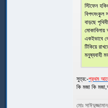
স্টিফেন হক
বিপৎসংকুল স
বাড়ছে পৃথিব
মোকাবিলায় আ
একইভাবে বে
টিকিয়ে রাখ
মনুষ্যবাহী 
সুত্র:-
প্রথম আ
কি মজা কি মজা,
মোঃ সাঈদুজ্জামা