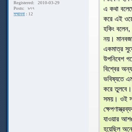
Registered:
2010-03-29
এ কথা বলেছে
Posts:
৯৭৭
সম্মাননা
: 12
করে এই ওয়
হকিং বলেন, 
নয়। মানবজাত
একমাত্র সুয
উপনিবেশ গ
বিশ্বের অন্
ভবিষ্যতে এম
করে তুলবে। 
সময়। ওই স
ক্ষেপণাস্ত্রব
যাওয়ার আশঙ্
হয়েছিল অন