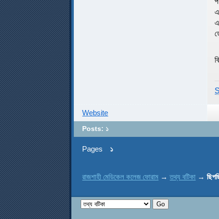
প
এ
এ
ড
ব
S
Website
Posts: ১
Pages
১
রাজশাহী মেডিকেল কলেজ ফোরাম
→
তথ্য বটিকা
→
ছিপছ