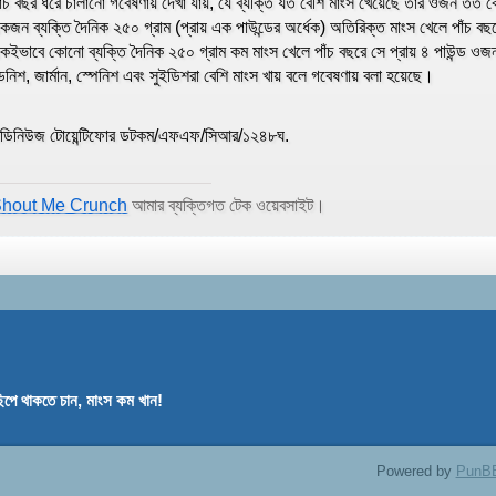
াঁচ বছর ধরে চালানো গবেষণায় দেখা যায়, যে ব্যক্তি যত বেশি মাংস খেয়েছে তার ওজন তত
কজন ব্যক্তি দৈনিক ২৫০ গ্রাম (প্রায় এক পাউন্ডের অর্ধেক) অতিরিক্ত মাংস খেলে পাঁচ ব
কইভাবে কোনো ব্যক্তি দৈনিক ২৫০ গ্রাম কম মাংস খেলে পাঁচ বছরে সে প্রায় ৪ পাউন্ড ও
েনিশ, জার্মান, স্পেনিশ এবং সুইডিশরা বেশি মাংস খায় বলে গবেষণায় বলা হয়েছে।
িডিনিউজ টোয়েন্টিফোর ডটকম/এফএফ/সিআর/১২৪৮ঘ.
hout Me Crunch
আমার ব্যক্তিগত টেক ওয়েবসাইট।
িপে থাকতে চান, মাংস কম খান!
Powered by
PunB