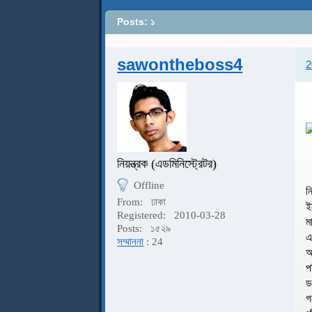
Posts: ১
sawontheboss4
2
নিয়ন্ত্রক (এডমিনিস্ট্রেটর)
Offline
ন
From:
ঢাকা
ই
Registered:
2010-03-28
ম
Posts:
১৫২৯
এ
সম্মাননা
: 24
আ
প
ড
গ