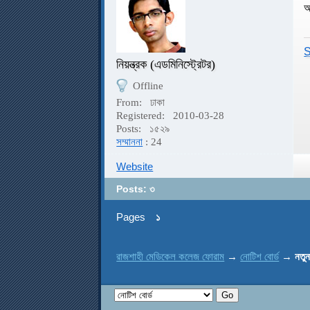
আ
S
নিয়ন্ত্রক (এডমিনিস্ট্রেটর)
Offline
From:
ঢাকা
Registered:
2010-03-28
Posts:
১৫২৯
সম্মাননা
: 24
Website
Posts: ৩
Pages
১
রাজশাহী মেডিকেল কলেজ ফোরাম
→
নোটিশ বোর্ড
→
নতু