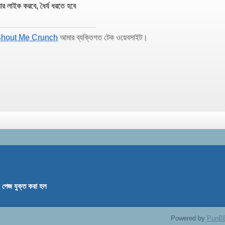
র লাইক করবে, ধৈর্য ধরতে হবে
hout Me Crunch
আমার ব্যক্তিগত টেক ওয়েবসাইট।
ন পেজ যুক্ত করা হল
Powered by
PunB