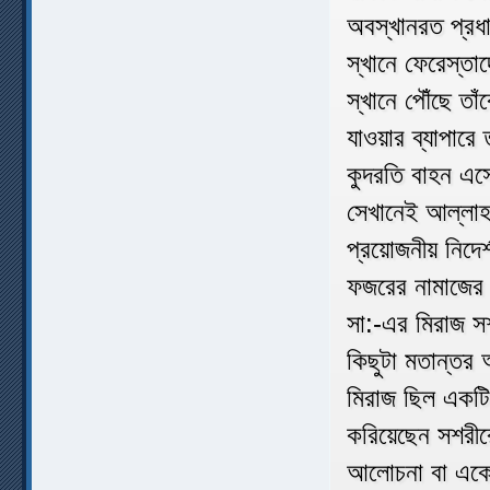
অবস্খানরত প্রধা
স্খানে ফেরেস্তা
স্খানে পৌঁছে 
যাওয়ার ব্যাপার
কুদরতি বাহন এস
সেখানেই আল্লাহর
প্রয়োজনীয় নিদে
ফজরের নামাজের
সা:-এর মিরাজ সশ
কিছুটা মতান্ত
মিরাজ ছিল একটি
করিয়েছেন সশরীর
আলোচনা বা একে