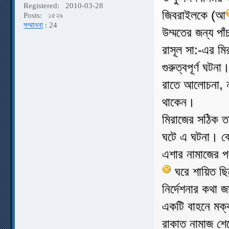
Registered:
2010-03-28
জিবরাইলকে (আ
Posts:
১৫২৯
সম্মাননা
: 24
উম্মতের জন্য পা
রাসূল সা:-এর ম
গুরুত্বপূর্ণ ঘটন
রাতে আলোচনা, 
থাকেন।
মিরাজের সঠিক 
ঘটে এ ঘটনা। বে
এশার নামাজের প
ঘরে শায়িত ছ
নির্দেশনার কথা 
একটি বাহনে মক্
রাকাত নামাজ শেষ