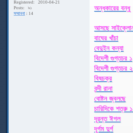
Registered:
2010-04-21
অন্ধকারের বন্ধু
Posts:
৯১
সম্মাননা
: 14
আসছে সাইক্লো
বাঘের খাঁচা
বেদুইন কন্যা
বিদেশী গুগ্তচর ১
বিদেশী গুগ্তচর ২
বিষচক্র
বন্দী রানা
বোষ্টন জ্বলছে
চারিদিকে শত্রু 
দূরন্ত ঈগল
দূর্গম দুর্গ