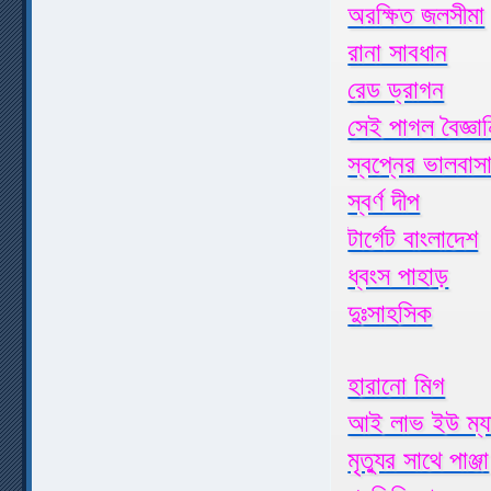
অরক্ষিত জলসীমা
রানা সাবধান
রেড ড্রাগন
সেই পাগল বৈজ্ঞা
স্বপ্নের ভালবাস
স্বর্ণ দীপ
টার্গেট বাংলাদেশ
ধ্বংস পাহাড়
দুঃসাহসিক
হারানো মিগ
আই লাভ ইউ ম্য
মৃত্যুর সাথে পাঞ্জা