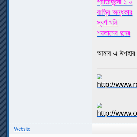
প্রতিহিংন্সা ১ ২
রাত্রি অন্ধকার
স্বর্ণ খনি
শয়তানের দুসর
আমার এ উপহার 
Website