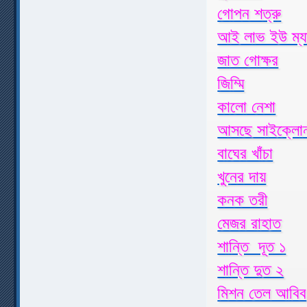
গোপন শত্রু
আই লাভ ইউ ম্য
জাত গোক্ষর
জিম্মি
কালো নেশা
আসছে সাইক্লো
বাঘের খাঁচা
খুনের দায়
কনক তরী
মেজর রাহাত
শান্তি দূত ১
শান্তি দুত ২
মিশন তেল আবিব