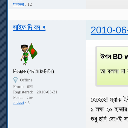
সম্মাননা
: 12
সাইফ দি বস ৭
2010-06
উপল BD w
তা বললা না 
নিয়ন্ত্রক (এডমিনিস্ট্রেটর)
Offline
From:
ঢাকা
Registered:
2010-03-31
Posts:
১৯৮
হেহেহে! ম্যাক
সম্মাননা
: 3
১ লক্ষ ২০ হাজার 
শুধু ছবি দেখেই স