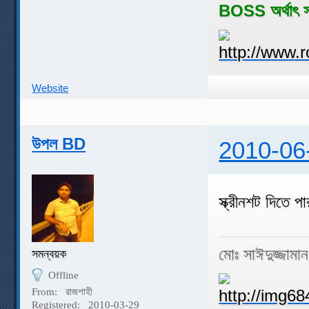
BOSS অর্থাৎ 
Website
উপল BD
2010-06
স্ক্রীনশট দিতে
মোঃ সাঈদুজ্জামা
সমন্বয়ক
Offline
From:
রাজশাহী
Registered:
2010-03-29