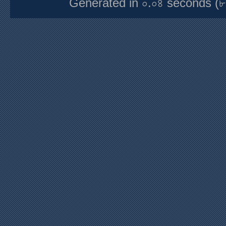
Generated in ০.০৪ seconds (৮