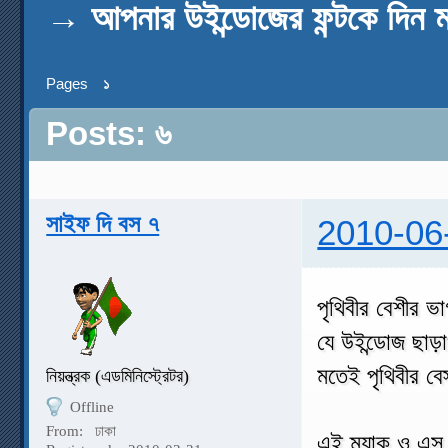
→
আপনার উইন্ডোজের ফন্টকে দিন ম
Pages
১
Posts: ৬
সাইফ দি বস ৭
2010-06
পৃথিবীর বেশীর 
যে উইন্ডোজ ছা
মতেই পৃথিবীর বে
নিয়ন্ত্রক (এডমিনিস্ট্রেটর)
Offline
From:
ঢাকা
এই ম্যাক ও এস 