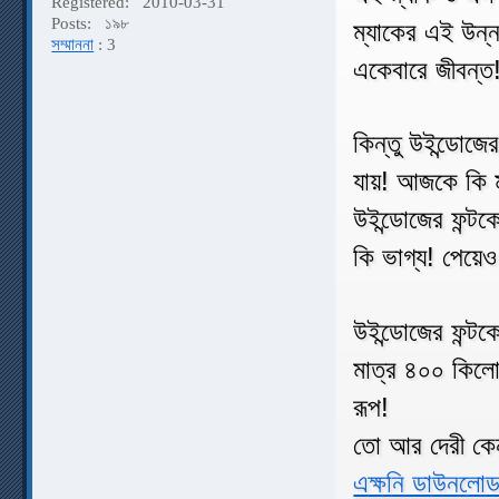
Registered:
2010-03-31
Posts:
১৯৮
ম্যাকের এই উন্ন
সম্মাননা
: 3
একেবারে জীবন্ত
কিন্তু উইন্ডোজে
যায়! আজকে কি ম
উইন্ডোজের ফন্টক
কি ভাগ্য! পেয়ে
উইন্ডোজের ফন্টক
মাত্র ৪০০ কিলোব
রূপ!
তো আর দেরী কে
এক্ষনি ডাউনলো