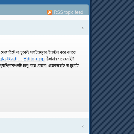
RSS topic feed
১
য়েবসাইটে না ঢুকেই সফটওয়্যার ইনস্টল করে শুনতে
gla-Rad … Editon.zip
ঠিকানার ওয়েবসাইট
যাপ্লিকেশনটি চালু করে কোনো ওয়েবসাইটে না ঢুকেই
২