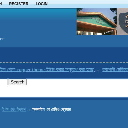
H
REGISTER
LOGIN
er.
ল থেকে copper theme ইউজ করার অনুরোধ করা হচ্ছে
....
রাজশাহী মেডিকেলে
→
টিপস এবং ট্রিকস
→
অনলাইন এর রেডিও প্লেয়ার