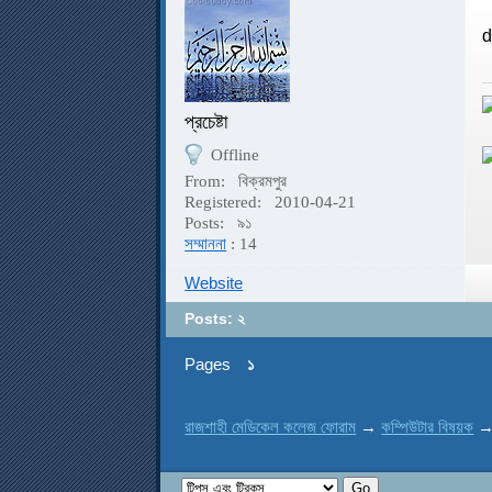
d
প্রচেষ্টা
Offline
From:
বিক্রমপুর
Registered:
2010-04-21
Posts:
৯১
সম্মাননা
: 14
Website
Posts: ২
Pages
১
রাজশাহী মেডিকেল কলেজ ফোরাম
→
কম্পিউটার বিষয়ক