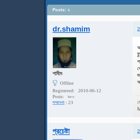
Posts: ২
dr.shamim
2
অ
ই
প
থ
শামীম
শ
অ
Offline
Registered:
2010-06-12
Posts:
৯৮০
ম
সম্মাননা
: 23
M
প্রচেষ্টা
2