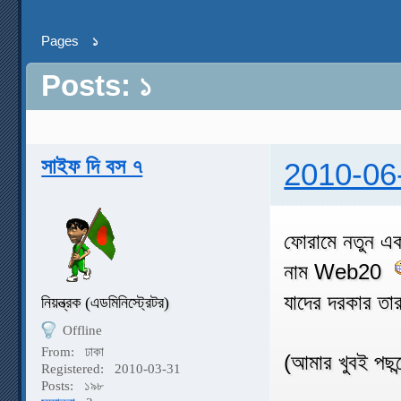
Pages
১
Posts: ১
সাইফ দি বস ৭
2010-06
ফোরামে নতুন এক
নাম Web20
যাদের দরকার তা
নিয়ন্ত্রক (এডমিনিস্ট্রেটর)
Offline
From:
ঢাকা
(আমার খুবই পছন
Registered:
2010-03-31
Posts:
১৯৮