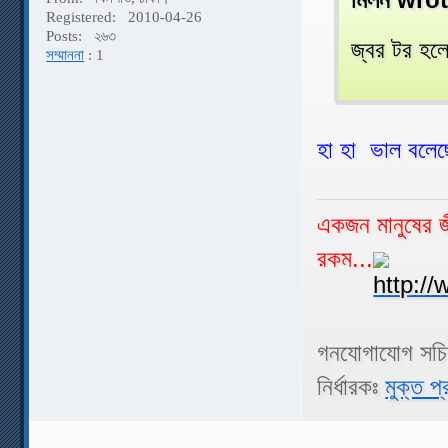
Registered:
2010-04-26
Posts:
২৬৩
জ্বর টর হল
সম্মাননা
: 1
হা হা ভাল বলেছ
একজন মানুষের জী
রকম...
গনযোগাযোগ সচ
নির্ধারকঃ
মুক্ত প্