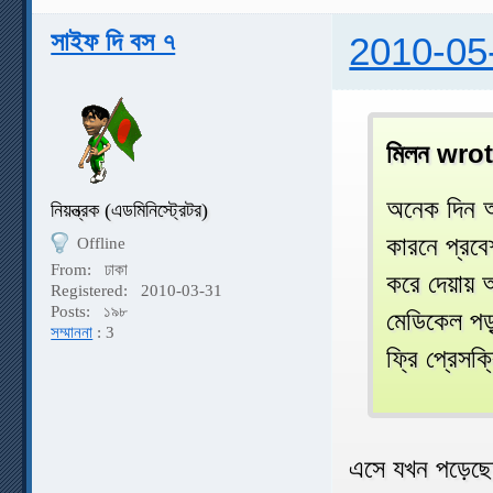
সাইফ দি বস ৭
2010-05
মিলন wrot
অনেক দিন আ
নিয়ন্ত্রক (এডমিনিস্ট্রেটর)
কারনে প্রব
Offline
From:
ঢাকা
করে দেয়ায
Registered:
2010-03-31
Posts:
১৯৮
মেডিকেল পড
সম্মাননা
: 3
ফ্রি প্রেস
এসে যখন পড়েছ