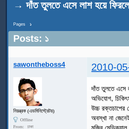
→
দাঁত তুলতে এসে লাশ হয়ে ফিরলে
Pages
১
Posts: ১
sawontheboss4
2010-05
দাঁত তুলতে এসে
অভিযোগ, চিকিৎস
উচ্চ রক্তচাপের
নিয়ন্ত্রক (এডমিনিস্ট্রেটর)
অবস্খা না জেনেই
Offline
মুজিব মেডিক্যাল
From:
ঢাকা