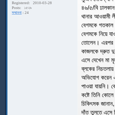
Registered:
2010-03-28
৪৬/৫/বি ঢালকানগর
Posts:
১৫২৯
সম্মাননা
: 24
থানার আওয়ামী ল
বেগমকে গতকাল স
বেগমকে নিয়ে যা
তোলেন। এরপর প
কাজলকে দ্রুত 
এসে দেখেন মা ম
ব্লকের নিচতলায়
অভিযোগ করেন এ 
পাওয়া যায়নি। ক
কষ্টে তিনি কোলে
চিকিৎসক জানান, 
দাঁত তুলতে এসে 