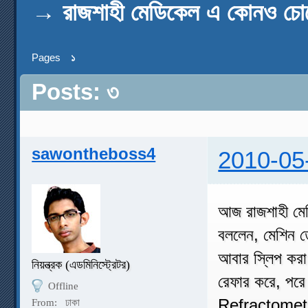
→
রাজশাহী মেডিকেল এ কোনও চোখের
Pages
১
Posts: ৩
sawontheboss4
2010-05
আজ রাজশাহী মেড
বললেন, মেশিন 
আবার স্লিপ করা
নিয়ন্ত্রক (এডমিনিস্ট্রেটর)
রেফার করে, পরে 
Offline
Refractometer
From:
ঢাকা