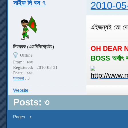
সাইফ দি বস ৭
2010-05
এইজন্যই তো দ
নিয়ন্ত্রক (এডমিনিস্ট্রেটর)
OH DEAR N
Offline
BOSS অর্থাৎ 
From:
ঢাকা
Registered:
2010-03-31
Posts:
১৯৮
সম্মাননা
: 3
Website
Posts: ৩
Pages
১