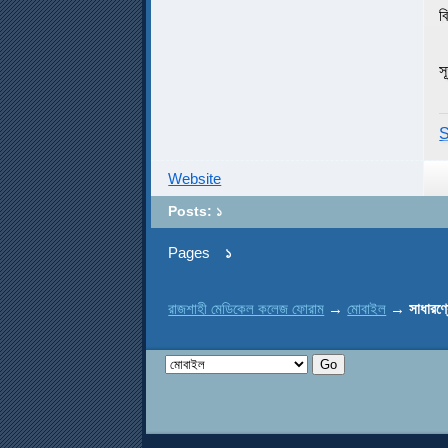
ব
স
S
Website
Posts: ১
Pages
১
রাজশাহী মেডিকেল কলেজ ফোরাম
→
মোবাইল
→
সাধারণ্য