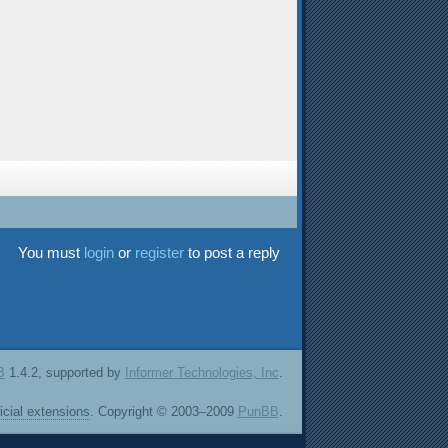
You must
login
or
register
to post a reply
B
1.4.2, supported by
Informer Technologies, Inc
.
ficial extensions
. Copyright © 2003–2009
PunBB
.