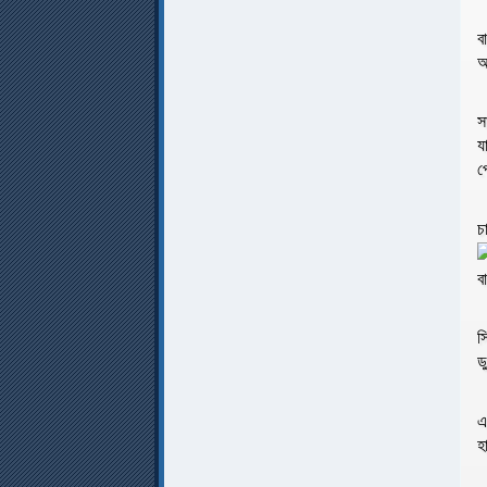
ব
অ
স
য
প
চ
ব
স
ড
এ
হ