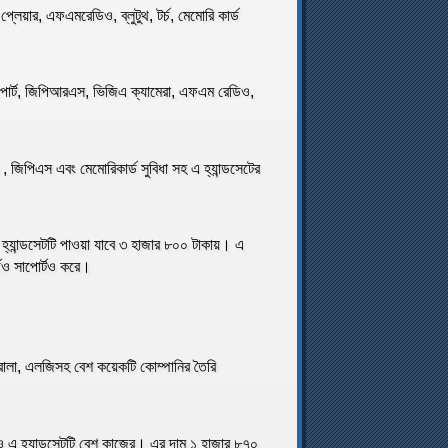
লেয়ার, এফএমরেডিও, ব্লুটুথ, টর্চ, মেমোরি কার্ড
াপোর্ট, জিপিআরএস, ভিজিএ ক্যামেরা, এফএম রেডিও,
 জিপিএস এবং মেমোরিকার্ড সুবিধা সহ এ হ্যান্ডসেটের
৮৮আই হ্যান্ডসেটটি পাওয়া যাবে ৩ হাজার ৮০০ টাকায়। এ
্ডও সাপোর্টও করে।
, মটরোলা, এলজিসহ বেশ কয়েকটি কোম্পানির তৈরি
ও এ হ্যান্ডসেটটি বেশ কাজের। এর দাম ১ হাজার ৮৭০