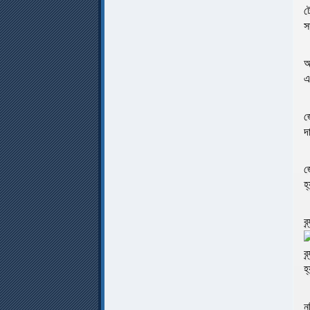
ট
স
আ
এ
জ
দ
জ
হ
ব
ব
হ
ন