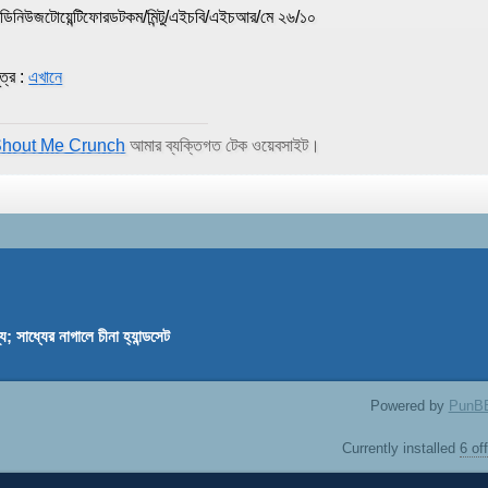
িডিনিউজটোয়েন্টিফোরডটকম/মিন্টু/এইচবি/এইচআর/মে ২৬/১০
ূত্র :
এখানে
hout Me Crunch
আমার ব্যক্তিগত টেক ওয়েবসাইট।
ে; সাধ্যের নাগালে চীনা হ্যান্ডসেট
Powered by
PunB
Currently installed
6 of