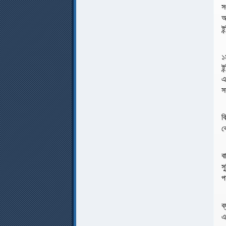
স
আ
ই
১
ই
এ
স
ব
ক
ব
স
প
ব
এ