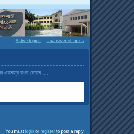
Active topics
Unanswered topics
্র বাংলা ফোরাম
....
You must
login
or
register
to post a reply