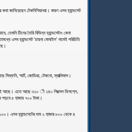
ার কথা জানিয়েছেন টেকনিশিয়ানরা। কারণ এসব হ্যান্ডসেট
যাবে, তেমনি চীনের তৈরি বিভিন্ন হ্যান্ডসেটও কেনা
মধ্যে এসব হ্যান্ডসেট ‘চায়না মোবাইল’ নামেই পরিচিতি
আছে।
 সিম্ফনি, স্মার্ট, জোডিয়া, টেকনো, ম্যাক্সিমাস।
ষ্ট্যই আছে। এতে আছে ৩২০ ী ২৪০ পিক্সেল ডিসপ্লে,
দাম পড়বে ৫ হাজার ৭০০ টাকা।
স ১০০। এসব হ্যান্ডসেটের দাম ২ হাজার ৮০০ থেকে ৪