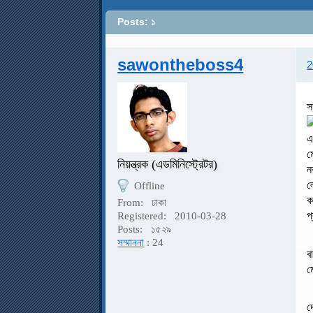
Posts: ১
sawontheboss4
2
স
এ
ম
নিয়ন্ত্রক (এডমিনিস্ট্রেটর)
ন
ল
Offline
ক
From:
ঢাকা
প
Registered:
2010-03-28
Posts:
১৫২৯
সম্মাননা
: 24
ব
ম
দ