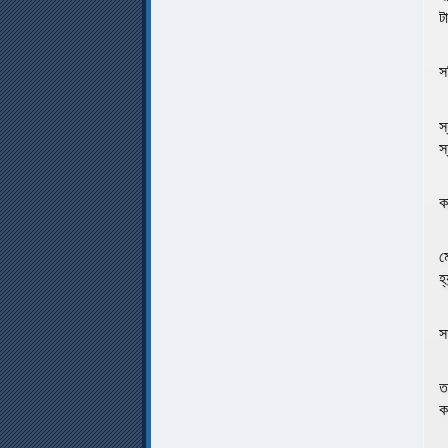
ট
স
স
স
ক
ম
হ
স
ত
ক