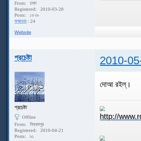
From:
ঢাকা
Registered:
2010-03-28
Posts:
১৫২৯
সম্মাননা
: 24
Website
প্রচেষ্টা
2010-05
দোআ রইল্।
প্রচেষ্টা
Offline
From:
বিক্রমপুর
Registered:
2010-04-21
Posts:
৯১