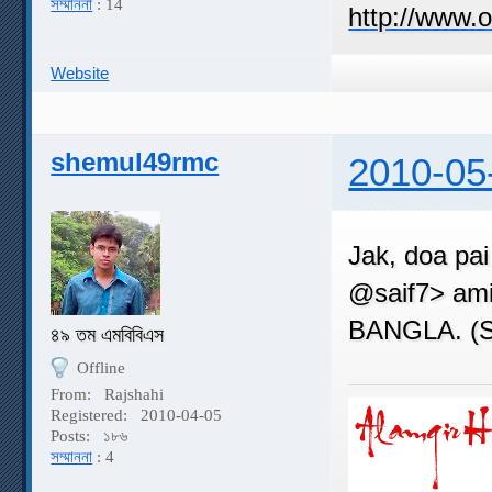
সম্মাননা
: 14
Website
shemul49rmc
2010-05
Jak, doa pa
@saif7> ami
BANGLA. (S
৪৯ তম এমবিবিএস
Offline
From:
Rajshahi
Registered:
2010-04-05
Posts:
১৮৬
সম্মাননা
: 4