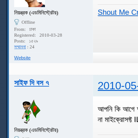
Shout Me C
নিয়ন্ত্রক (এডমিনিস্ট্রেটর)
Offline
From:
ঢাকা
Registered:
2010-03-28
Posts:
১৫২৯
সম্মাননা
: 24
Website
সাইফ দি বস ৭
2010-05
আপনি কি আগে অ
না মাইক্রোসফ্ট
নিয়ন্ত্রক (এডমিনিস্ট্রেটর)