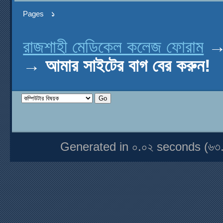
Pages
১
রাজশাহী মেডিকেল কলেজ ফোরাম
→
আমার সাইটের বাগ বের করুন!
Generated in ০.০২ seconds (৬৩