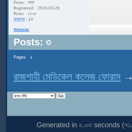
From:
ঢাকা
Registered:
2010-03-28
Posts:
১৫২৯
সম্মাননা
: 24
Website
Posts: ৩
Pages
১
রাজশাহী মেডিকেল কলেজ ফোরাম
Generated in ০.০৩ seconds (৭১