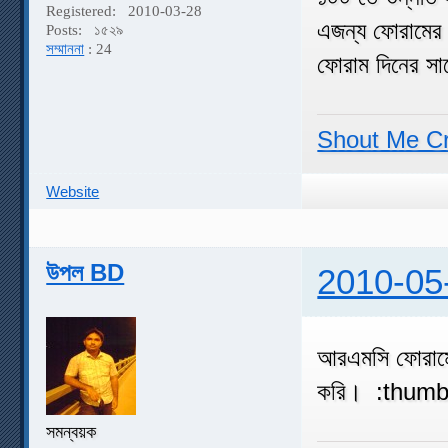
Registered:
2010-03-28
এজন্য ফোরামের
Posts:
১৫২৯
সম্মাননা
: 24
ফোরাম দিনের স
Shout Me C
Website
উপল BD
2010-05
আরএমসি ফোরামে
করি। :thum
সমন্বয়ক