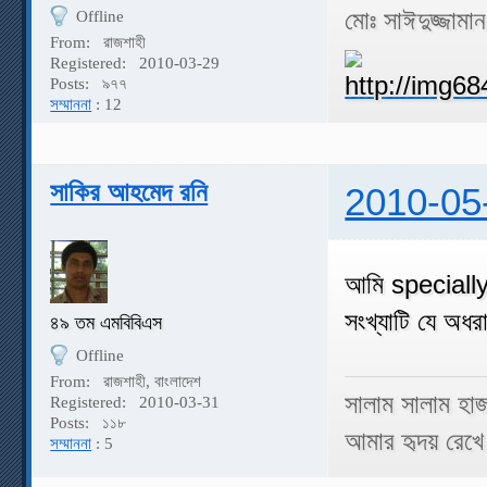
মোঃ সাঈদুজ্জামা
Offline
From:
রাজশাহী
Registered:
2010-03-29
Posts:
৯৭৭
সম্মাননা
: 12
সাকির আহমেদ রনি
2010-05
আমি specially 
সংখ্যাটি যে অধর
৪৯ তম এমবিবিএস
Offline
From:
রাজশাহী, বাংলাদেশ
সালাম সালাম হা
Registered:
2010-03-31
Posts:
১১৮
আমার হৃদয় রেখে 
সম্মাননা
: 5