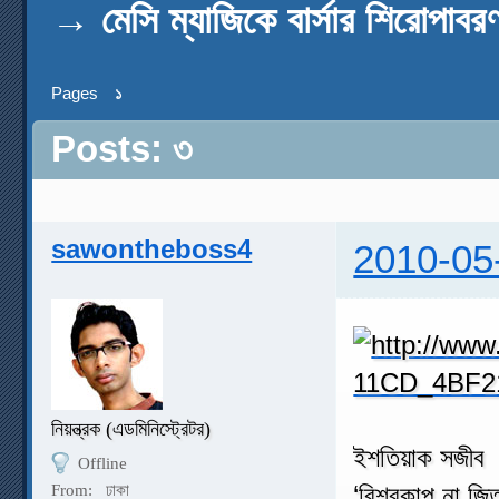
→
মেসি ম্যাজিকে বার্সার শিরোপাবর
Pages
১
Posts: ৩
sawontheboss4
2010-05
নিয়ন্ত্রক (এডমিনিস্ট্রেটর)
ইশতিয়াক সজীব
Offline
‘বিশ্বকাপ না জি
From:
ঢাকা