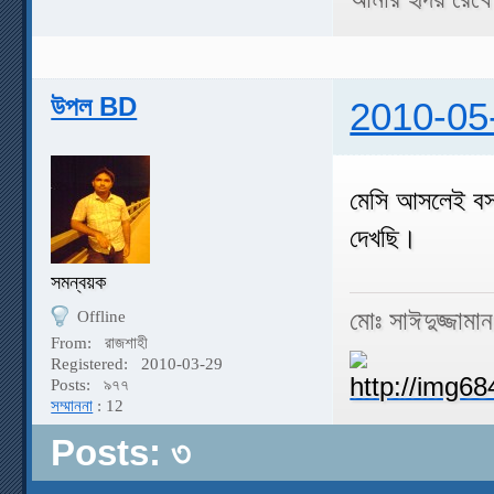
উপল BD
2010-05
মেসি আসলেই বস,ও
দেখছি।
সমন্বয়ক
মোঃ সাঈদুজ্জামা
Offline
From:
রাজশাহী
Registered:
2010-03-29
Posts:
৯৭৭
সম্মাননা
: 12
Posts: ৩