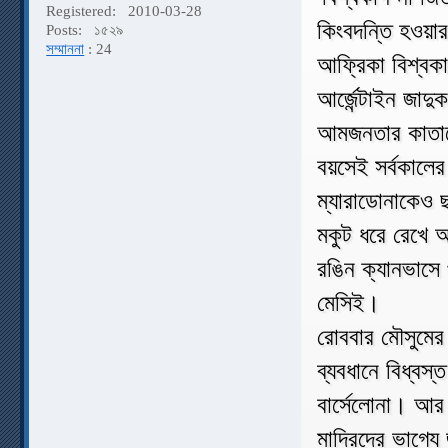
Registered:
2010-03-28
কিংবদন্তি হওয়ার
Posts:
১৫২৯
সম্মাননা
: 24
আফ্রিকা বিশ্বকা
আর্জেন্টাইন জাদ
আমজনতার কাতারে
বয়সেই সর্বকালের 
ম্যারাডোনাকেও ছা
মকুট ধরে রেখে 
রঙিন ক্যানভাসে
মেসিই।
রোববার মৌসুমের
ব্যবধানে বিধ্বস
বার্সেলোনা। আর শে
মাদ্রিদের ভাগ্য