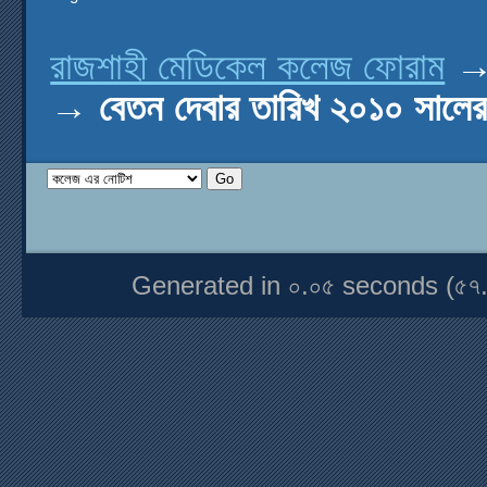
রাজশাহী মেডিকেল কলেজ ফোরাম
→
বেতন দেবার তারিখ ২০১০ সালের 
Generated in ০.০৫ seconds (৫৭