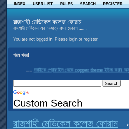
INDEX
USER LIST
RULES
SEARCH
REGISTER
রাজশাহী মেডিকেল কলেজ ফোরাম
রাজশাহী মেডিকেল এর একমাত্র বাংলা ফোরাম .......
You are not logged in.
Please login or register.
গরম খবর!
....
সবাইকে প্রোফাইল থেকে copper theme ইউজ করার অনুরোধ
Custom Search
রাজশাহী মেডিকেল কলেজ ফোরাম