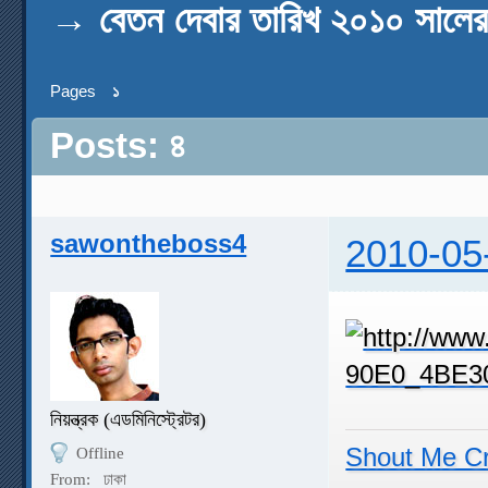
→
বেতন দেবার তারিখ ২০১০ সালের 
Pages
১
Posts: ৪
sawontheboss4
2010-05
নিয়ন্ত্রক (এডমিনিস্ট্রেটর)
Shout Me C
Offline
From:
ঢাকা