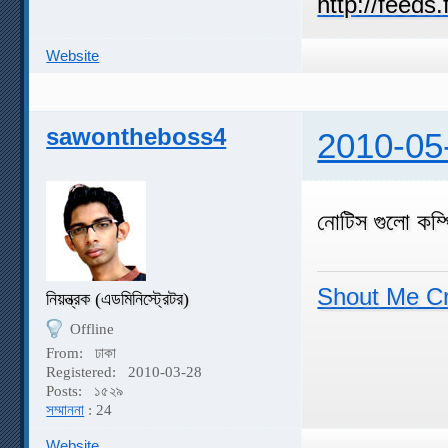
Website
sawontheboss4
2010-05
নোটিস গুলো কম
Shout Me C
নিয়ন্ত্রক (এডমিনিস্ট্রেটর)
Offline
From:
ঢাকা
Registered:
2010-03-28
Posts:
১৫২৯
সম্মাননা
: 24
Website