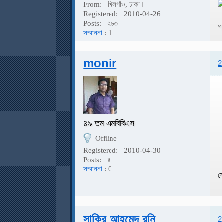
From:
খিলগাঁও, ঢাকা।
Registered:
2010-04-26
Posts:
২৬৩
গ
সম্মাননা
: 1
monir
2
৪৯ তম এমবিবিএস
Offline
Registered:
2010-04-30
Posts:
৪
সম্মাননা
: 0
স
সাকির আহমেদ রনি
2