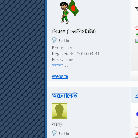
স
নিয়ন্ত্রক (এডমিনিস্ট্রেটর)
B
Offline
From:
ঢাকা
Registered:
2010-03-31
Posts:
১৯৮
সম্মাননা
: 3
Website
অচেনাকেউ
2
র
সদস্য
এ
Offline