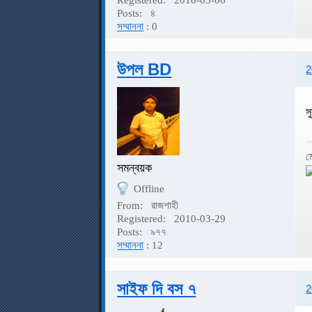
Posts:
৪
সম্মাননা
: 0
উপল BD
2
স
ম
সমন্বয়ক
Offline
From:
রাজশাহী
Registered:
2010-03-29
Posts:
৯৭৭
সম্মাননা
: 12
সাইফ দি বস ৭
2