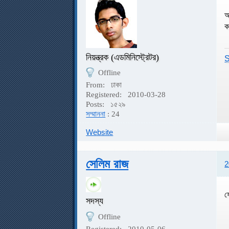
অ
ক
নিয়ন্ত্রক (এডমিনিস্ট্রেটর)
S
Offline
From:
ঢাকা
Registered:
2010-03-28
Posts:
১৫২৯
সম্মাননা
: 24
Website
সেলিম রাজ
2
ফ
সদস্য
Offline
Registered:
2010-05-06