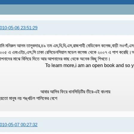
010-05-06 23:51:29
মি মনিরুল আলম তালুকদার,৪৯ তম এম,বি,বি,এস,রাজশাহী মেডিকেল কলেজ,বাড়ী নওগাঁ,এস,
০০৫ এ এবংএইচ,এস,সি ঢাকা রেসিডেনসিয়াল মডেল কলেজ থেকে ২০০৭ এ পাশ করেছি।আম
আপনাদের মাঝে বিলিয়ে দিতে আর আপনাদের কা
To learn more,i am an open book and 
আবার আসিব ফিরে ধানসিড়িটির 
য়তো মানুষ নয় শঙ্খচিল শালিকের বেশে
010-05-07 00:27:32