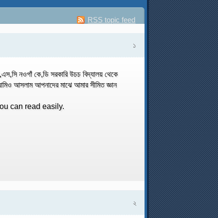
RSS topic feed
১
এস,সি নওগাঁ কে,ডি সরকারি উচচ বিদ্যালয় থেকে
িও আসলাম আপনাদের মাঝে আমার সীমিত জ্ঞান
ছ থেকে অনেক কিছু শিখতে।
so you can read easily.
তীরে-এই বাংলায়
২