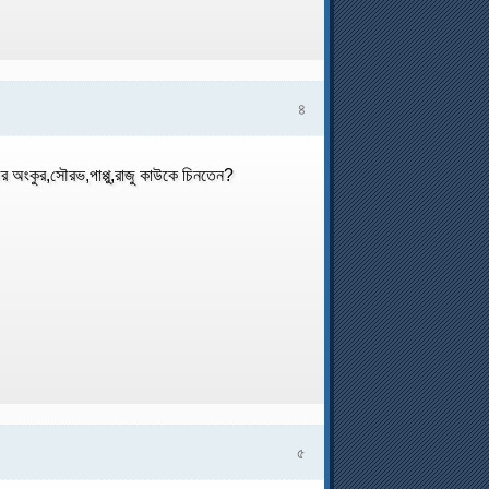
৪
 অংকুর,সৌরভ,পাপ্পু,রাজু কাউকে চিনতেন?
৫