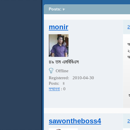
Posts: ৮
monir
2
আ
২
৪৯ তম এমবিবিএস
Offline
Registered:
2010-04-30
Posts:
৪
সম্মাননা
: 0
হ
sawontheboss4
2