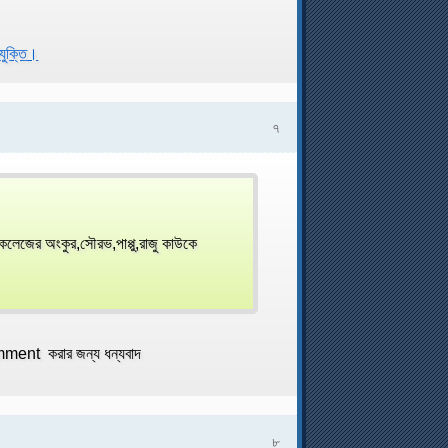
রযুক্তি।
৭
লেজের অংকুর,সৌরভ,পাপ্পু,রাজু কাউকে
mment করার জন্য ধন্যবাদ
৮