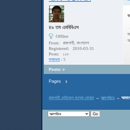
ব
৪৯ তম এমবিবিএস
স
Offline
আ
From:
রাজশাহী, বাংলাদেশ
Registered:
2010-03-31
Posts:
১১৮
সম্মাননা
: 5
Posts: ৮
Pages
১
রাজশাহী মেডিকেল কলেজ ফোরাম
→
আত্মপরিচয়
→
আমাক