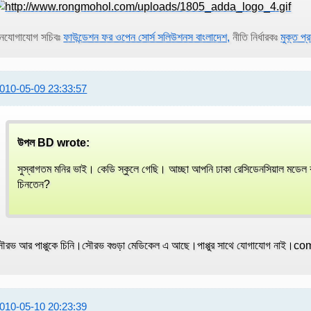
নযোগাযোগ সচিবঃ
ফাউন্ডেশন ফর ওপেন সোর্স সলিউশনস বাংলাদেশ,
নীতি নির্ধারকঃ
মুক্ত প্
010-05-09 23:33:57
উপল BD wrote:
সুস্বাগতম মনির ভাই। কেডি স্কুলে গেছি। আচ্ছা আপনি ঢাকা রেসিডেনসিয়াল মডেল ক
চিনতেন?
ৌরভ আর পাপ্পুকে চিনি।সৌরভ বগুড়া মেডিকেল এ আছে।পাপ্পুর সাথে যোগাযোগ নাই।co
010-05-10 20:23:39