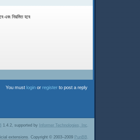
রবে এবং নিয়মিত হবে
You must
login
or
register
to post a reply
B
1.4.2, supported by
Informer Technologies, Inc
.
ficial extensions
. Copyright © 2003–2009
PunBB
.