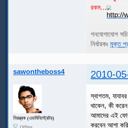
রকম...
গনযোগাযোগ সচ
নির্ধারকঃ
মুক্ত প্
sawontheboss4
2010-05
স্বাগতম, যাযাবর
থাকেন, কী করে
আমাদের এই ফোর
নিয়ন্ত্রক (এডমিনিস্ট্রেটর)
করবেন আশা কর
Offline