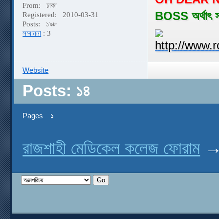
From:
ঢাকা
BOSS অর্থাৎ 
Registered:
2010-03-31
Posts:
১৯৮
সম্মাননা
: 3
Website
Posts: ১৪
Pages
১
রাজশাহী মেডিকেল কলেজ ফোরাম