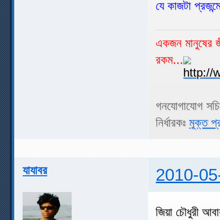
যে কাজটা প্রজন
একজন মানুষের জী
রকম...
গনযোগাযোগ সচ
নির্ধারকঃ
মুক্ত প্
যাযাবর
2010-05
জিয়া চৌধুরী আ