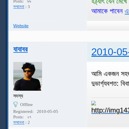
হঠ্যাৎ যেন মেখ
Posts:
৯৯
সম্মাননা
: 3
আমাকে পাবেন
এ
Website
যাযাবর
2010-05
আমি একজন সহজ 
দুভার্গ্যবশত: বি
সদস্য
Offline
Registered:
2010-05-05
Posts:
২৭
সম্মাননা
: 2