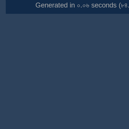
Generated in ০.০৬ seconds (৮৪