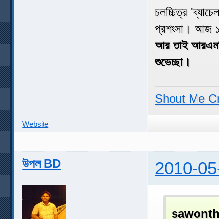
চলচ্চিত্র 'ব্যা
প্রশংসা। আজ ১ ম
আর তাই আরএমসি
শুভেচ্ছা।
Shout Me C
Website
উপল BD
2010-05
sawonth