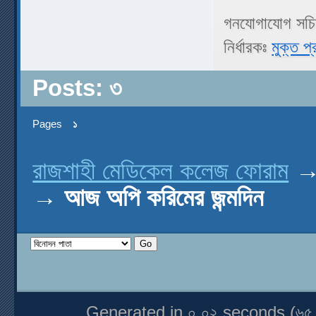
গনযোগাযোগ সচ
নির্ধারকঃ
মুক্ত প্
Posts: ৩
Pages
১
রাজশাহী মেডিকেল কলেজ ফোরাম
→
আজ অপি করিমের জন্মদিন
Generated in ০.০২ seconds (৬৫