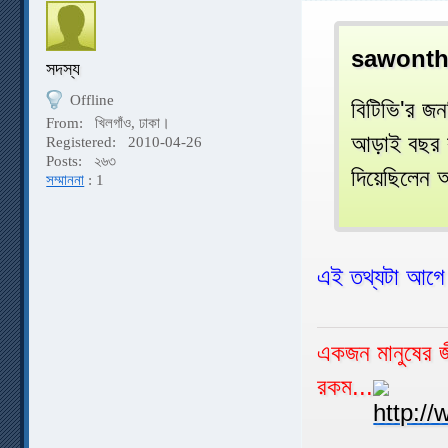
sawonth
সদস্য
Offline
বিটিভি'র জন
From:
খিলগাঁও, ঢাকা।
আড়াই বছর ব
Registered:
2010-04-26
Posts:
২৬৩
দিয়েছিলেন 
সম্মাননা
: 1
এই তথ্যটা আগে
একজন মানুষের জী
রকম...