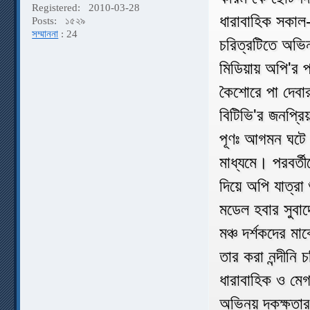
Registered:
2010-03-28
ধারাবাহিক সকাল-
Posts:
১৫২৯
সম্মাননা
: 24
চরিত্রটিতে অভি
মিডিয়ায় অপি'র 
কৈশোরে পা দেব
বিটিভি'র জনপ্রি
পূণঃ আগমন ঘটে 
মাধ্যমে। পরবর্ত
দিয়ে অপি যাত্র
মডেল হবার সুবা
মঞ্চ দর্শকদের 
তার করা নন্দীনি
ধারাবাহিক ও মে
অভিনয় দকক্ষতা