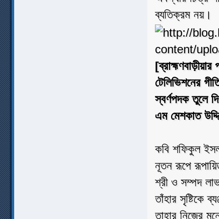
ব্যতিক্রম নয়।
[ব্রাহ্মণবাড়ীয়
টেলিভিশনের গীত
স্বর্ণপদক তুলে দ
এম মেশকাত উদ্দ
কবি শফিকুল ইসল
নূতন রূপে রূপায়
শ্রী ও সম্পদ লা
তাঁহার সৃষ্টিকে ব
তাহার নিজের মন