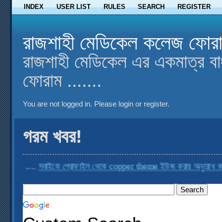
INDEX
USER LIST
RULES
SEARCH
REGISTER
রাজশাহী মেডিকেল কলেজ ফোর
রাজশাহী মেডিকেল এর একমাত্র বা
ফোরাম .......
You are not logged in.
Please login or register.
গরম খবর!
...
সবাইকে প্রোফাইল থেকে copper theme ইউজ করার অনুরোধ করা হচ্ছে
..