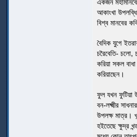
একজন মহামানবের
আকাংখা উপলব্ধি
বিশ্ব মানবের ক
বৈদিক যুগে ইতরার
চরৈবেতি- চলো, 
করিয়া সকল বাধা 
করিয়াছেন।
ফুল যখন ফুটিয়া
বন-লক্ষ্মীর সাধ
উপলক্ষ মাত্র। খন
হইতেছে ক্ষুদ্র খ
মধ্যে কোন তাৎপর