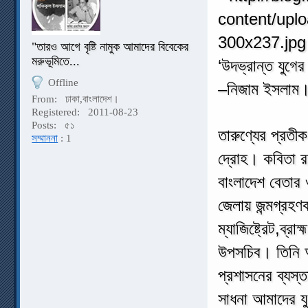
"তারও আগে বৃষ্টি নামুক আমাদের বিবেকের
মরুভূমিতে...
‘উদভ্রান্ত যুগে
Offline
–নিজাম ইসলাম
From:
ঢাকা,বাংলাদেশ।
Registered:
2011-08-23
Posts:
৫১
তারুণ্যের প্রতী
সম্মাননা
: 1
দ্রোহ। কবিতা র
বাংলাদেশ বেতার
জেলায় জন্মগ্রহ
ম্যাজিষ্ট্রেট,ব্
উপসচিব। তিনি অর
প্রশাসনের ব্যস্ত
সাধনা আমাদের যু