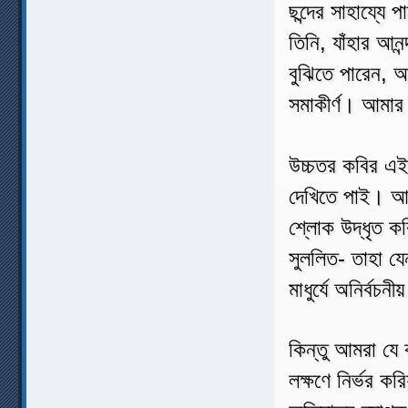
ছন্দের সাহায্যে
তিনি, যাঁহার আন
বুঝিতে পারেন, 
সমাকীর্ণ। আমার
উচ্চতর কবির এই
দেখিতে পাই। আম
শ্লোক উদ্ধৃত কর
সুললিত- তাহা য
মাধুর্যে অনির্বচনীয
কিন্তু আমরা যে
লক্ষণে নির্ভর কর