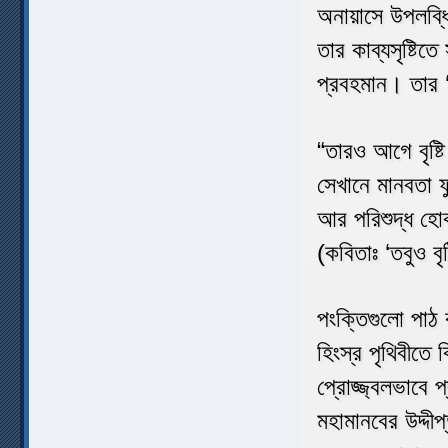
অনায়াসে উপলব্ধ
তার কাব্যসৃষ্টিতে
প্রবহমান। তার ‘ত
“তারও আগে বৃষ্ট
সেখানে মানবতা ফু
আর পরিশুদ্ধ হোক
(কবিতাঃ ‘তবুও বৃ
পংক্তিগুলো পা
হিংস্র পৃথিবীতে
প্রোজ্জ্বলভাবে
মহামানবের উদ্দ