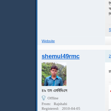
ট
অ
স
S
Website
shemul49rmc
2
চ
৪৯ তম এমবিবিএস
Offline
From:
Rajshahi
Registered:
2010-04-05