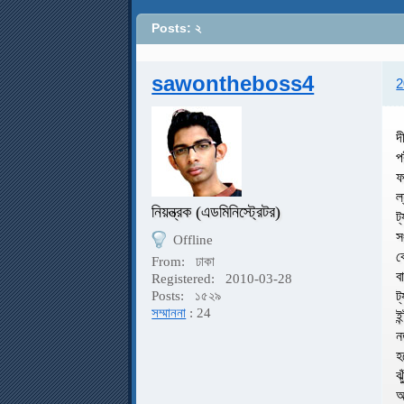
Posts: ২
sawontheboss4
2
দ
প
ফ
ল
নিয়ন্ত্রক (এডমিনিস্ট্রেটর)
ট
স
Offline
ক
From:
ঢাকা
ব
Registered:
2010-03-28
ট
Posts:
১৫২৯
সম্মাননা
: 24
ই
ন
হ
ঝ
আ