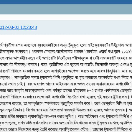
012-03-02 12:29:48
ীর্ঘ প্রতীক্ষার পর অবশেষে ব্যবহারকারীদের জন্য উন্মুক্ত হলো মাইক্রোসফটের উইন্ডোজ অপ
রীক্ষামূলক সংস্করণ। গতকাল স্পেনের বার্সেলোনায় চলমান ‘মোবাইল ওয়ার্ল্ড কংগ্রেস ২০
লে এখন আগ্রহীার নতুন এই অপারেটিং সিস্টেমের পরীক্ষামূলক বা বেটা সংস্করণটি ব্যবহা
্যাপটপেই সীমাবদ্ধ থাকবে। বহুল প্রতীক্ষিত এই ডুয়েল অপারেটিং সিস্টেমটি অবশ্য এখনও 
্যাবলেট পিসিতে ব্যবহার করতে হলে আগ্রহীদের অপেক্ষা করতে হবে আরও কিছুদিন। আর বড়দিনে
ংস্করণ। সাম্প্রতিক সময়ে ট্যাবলেট পিসি প্রযুক্তি পণ্যের বাজারের অনেকটাই দখল নিতে 
োনো স্থান নেই। বরং অ্যাপল তাদের আইওএস এবং গুগল তাদের অ্যানড্রয়েড অপারেটিং সিস
াজার ধরার জন্যই মাইক্রোসফট শেষ পর্যন্ত তাদের উইন্ডোজ ৮-এ রাখছে একইসাথে ডেস্কটপ 
্যাবলেট পিসিতে ব্যবহারের লক্ষে এই অপারেটিং সিস্টেমে রাখা হয়েছে দুই ধরনের ইন্টারফেস।
ন্টারফেস রয়েছে, তা সম্পূর্ণরূপে স্পর্শকাতর প্রযুক্তি সমর্থন করে। তবে ডেস্কটপ পিসি বা
তুন নতুন ফিচার। বিশেষ করে এর নিরাপত্তা ব্যবস্থা উন্নত করা হয়েছে আগের তুলনায়। আ
য়েছে ছবির মাধ্যমে অ্যাকাউন্টে লগ-অন করার সুবিধা। আর স্মার্টফোন এবং ট্যাবলেট পিসি
ুঁকে পড়েছে, তখন মাইক্রোসফটও তাদের অপারেটিং সিস্টেমের জন্য উন্মুক্ত রেখেছে অ্যাপ্ল
দলে তারাও নিজেদের জন্য তৈরি করেছে অ্যাপ্লিকেশন স্টোর। তাছাড়া ট্যাবলেট পিসিকে গু