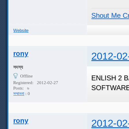
Shout Me C
Website
rony
2012-02
সদস্য
Offline
ENLISH 2 
Registered:
2012-02-27
SOFTWARE
Posts:
৬
সম্মাননা
: 0
rony
2012-02