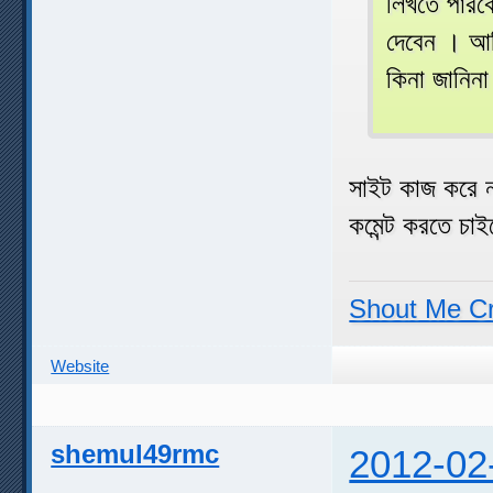
লিখতে পারব
দেবেন । আ
কিনা জানিন
সাইট কাজ করে 
কমেন্ট করতে চা
Shout Me C
Website
shemul49rmc
2012-02