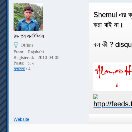
Shemul এর ব্লগ
করা যাই না।
৪৯ তম এমবিবিএস
বল কী ? disqu
Offline
From:
Rajshahi
Registered:
2010-04-05
Posts:
১৮৬
সম্মাননা
: 4
Website