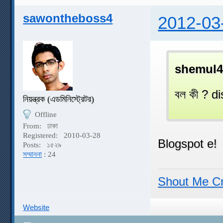
sawontheboss4
2012-03
shemul4
বল কী ? di
নিয়ন্ত্রক (এডমিনিস্ট্রেটর)
Offline
From:
ঢাকা
Registered:
2010-03-28
Blogspot e!
Posts:
১৫২৯
সম্মাননা
: 24
Shout Me C
Website