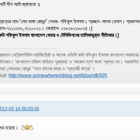
কটি দীপ আমি জ্বালাবো ॥
গ্রন্থের নাম-"মেঘ ভাঙ্গা রোদ্দুর" লেখক- শফিকুল ইসলাম। প্রচ্ছদ- মাশুক হেলাল। প্রকা
োন-৭১১১৩৩২,৭১১০০২১। মোবাইল- ০১৮১৯২১৯০২৪।]
কবি শফিকুল ইসলাম বাংলাদেশ বেতার ও টেলিভিশনের তালিকাভুক্ত গীতিকার।]
্রাক্তন মেট্রোপলিটান ম্যাজিষ্ট্রেট ও সাবেক এডিসি কবি শফিকুল ইসলাম বাংলাদেশ সরকার
ীতিকার। 'বাংলাদেশ পরিষদ সাহিত্য পুরষ্কার' ও 'নজরুল স্বর্ণ পদক' প্রাপ্ত হন। প্রকাশিত কাব
াব্য',মেঘভাঙা রোদ্দুর' "দহন কালের কাব্য ও 'প্রত্যয়ী যাত্রা' ।
isit:
http://www.somewhereinblog.net/blog/sfk505
012-02-16 00:20:35
ুন্দর হয়েছে।