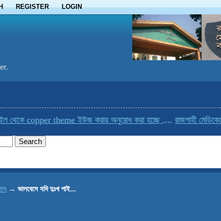
H
REGISTER
LOGIN
er.
 থেকে copper theme ইউজ করার অনুরোধ করা হচ্ছে
....
রাজশাহী মেডিকেলের 
যাস
→
ভালবেসে যদি দুঃখ পাই...