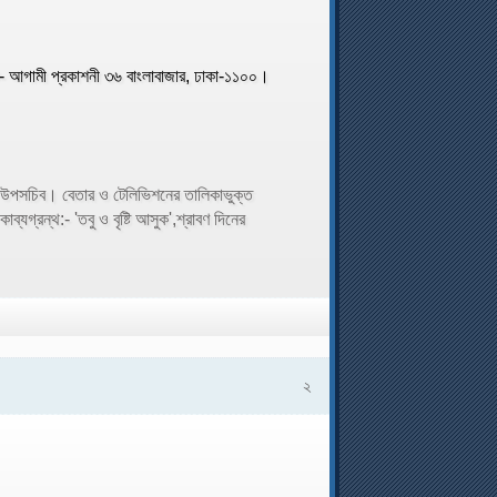
শক- আগামী প্রকাশনী ৩৬ বাংলাবাজার, ঢাকা-১১০০।
ের উপসচিব। বেতার ও টেলিভিশনের তালিকাভুক্ত
্যগ্রন্থ:- 'তবু ও বৃষ্টি আসুক',শ্রাবণ দিনের
২