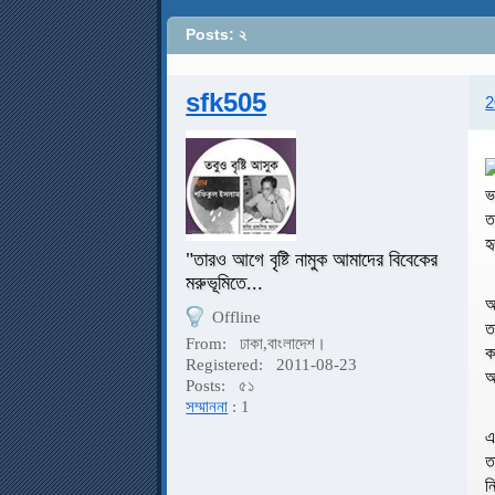
Posts: ২
sfk505
2
ভ
ত
হ
"তারও আগে বৃষ্টি নামুক আমাদের বিবেকের
মরুভূমিতে...
আ
Offline
ত
From:
ঢাকা,বাংলাদেশ।
ক
Registered:
2011-08-23
অ
Posts:
৫১
সম্মাননা
: 1
এ
ত
ন