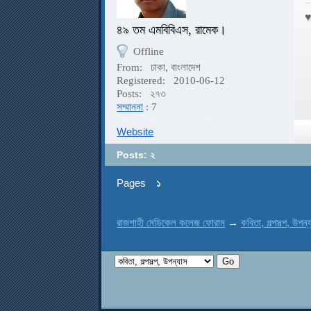
৪৯ তম এমবিবিএস, রামেক।
Offline
From:
ঢাকা, বাংলাদেশ
Registered:
2010-06-12
Posts:
২৭৩
সম্মাননা
: 7
Website
Posts: ২
Pages
১
রাজশাহী মেডিকেল কলেজ ফোরাম
→
কবিতা, গল্পসল্প, উপন্