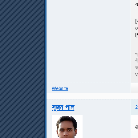
এ
[
ফ
[
প
গ
ক
v
Website
সুজন পাল
2
স