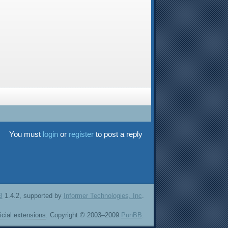
You must
login
or
register
to post a reply
B
1.4.2, supported by
Informer Technologies, Inc
.
ficial extensions
. Copyright © 2003–2009
PunBB
.