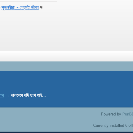
♥
সুজনহীরা ~ প্রেমই জীবন
♥
যাস
→
ভালবেসে যদি দুঃখ পাই...
Powered by
PunB
Currently installed
6 of