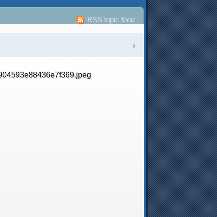
RSS topic feed
১