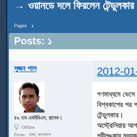
→
ওয়ানডে দলে ফিরলেন টেন্ডুলকার
Pages
১
Posts: ১
সুজন পাল
2012-01
গণমাধ্যমে ভেসে 
বিশ্বকাপের পর প
টেন্ডুলকার।
৪৯ তম এমবিবিএস, রামেক।
অস্ট্রেলিয়ায় আ
Offline
শ্রীলঙ্কার মধ্য
From:
ঢাকা, বাংলাদেশ