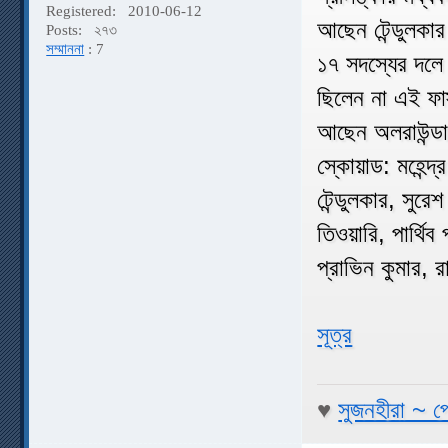
Registered:
2010-06-12
আছেন টেন্ডুলকা
Posts:
২৭৩
সম্মাননা
: 7
১৭ সদস্যের দলে
ছিলেন না এই ফা
আছেন অলরাউন্ডা
স্কোয়াড: মহেন্দ
টেন্ডুলকার, সুরে
তিওয়ারি, পার্থি
প্রাভিন কুমার, রা
সূত্র
♥
সুজনহীরা ~ প