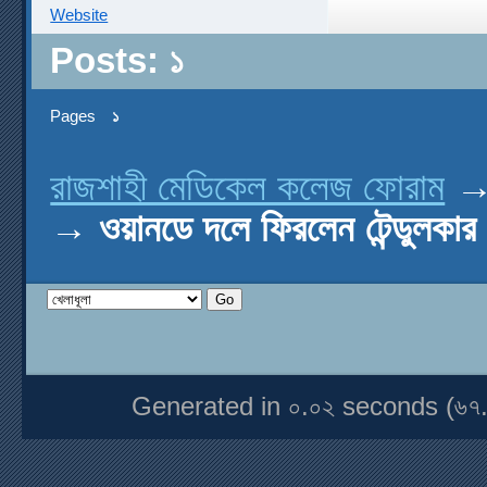
Website
Posts: ১
Pages
১
রাজশাহী মেডিকেল কলেজ ফোরাম
→
ওয়ানডে দলে ফিরলেন টেন্ডুলকার
Generated in ০.০২ seconds (৬৭