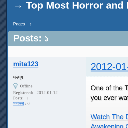
→
Top Most Horror and 
Pages
১
Posts: ১
mita123
2012-01
সদস্য
Offline
One of the 
Registered:
2012-01-12
you ever wa
Posts:
৮
সম্মাননা
: 0
Watch The D
Awakening O