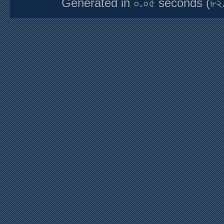
Generated in ০.০৫ seconds (৮২