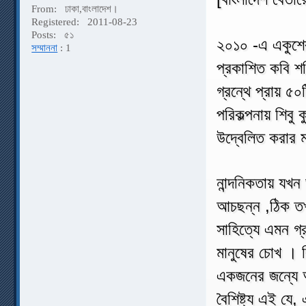
From:
ঢাকা,বাংলাদেশ।
Registered:
2011-08-23
Posts:
৫১
২০১০ -এ একুশের
সম্মাননা
: 1
প্রকাশিত কবি শফ
গ্রন্থে প্রায় ৫
পরিকল্পনায় শিবু
উদ্বেলিত করার 
নান্দনিকতায় যখন
আচছন্ন ,ঠিক তখন
সাহিত্যে এমন গ্
মানুষের চোখ ।
একজনের জন্যে অ
বৈশিষ্ট্য এই যে