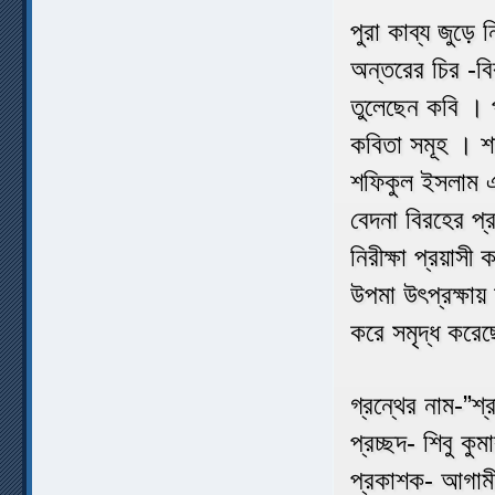
পুরা কাব্য জুড়ে
অন্তরের চির -বির
তুলেছেন কবি । প
কবিতা সমূহ । শত
শফিকুল ইসলাম এর
বেদনা বিরহের প্
নিরীক্ষা প্রয়াসী
উপমা উৎপ্রক্ষায়
করে সমৃদ্ধ করেছ
গ্রন্থের নাম-”শ
প্রচ্ছদ- শিবু কু
প্রকাশক- আগামী