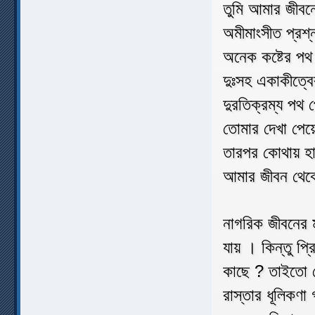
তুমি আমার জীব
অমীমাংসীত প্রশ
অনেক কষ্টের পথ 
দুঃসহ একাকীত্বে
দুরতিক্রম্য পথ 
তোমার দেখা পেয়
তারপর কোথায় হা
আমার জীবন থেকে
নাগরিক জীবনের ম
যায় । কিন্তু প্
কাছে ? তাইতো সে
রাস্তার ধূলিকণা