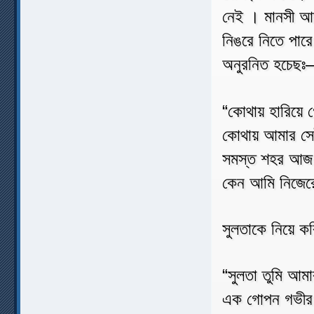
নেই । মানসী আ
নিঙরে নিতে পার
অনুরনিত হচেছঃ
“কোথায় হারিয়ে 
কোথায় আমার সেই
সমস্ত শহর আজ 
কেন আমি নিজের
সুলতাকে নিয়ে 
“সুলতা তুমি আমা
এক গোপন গভীর ক