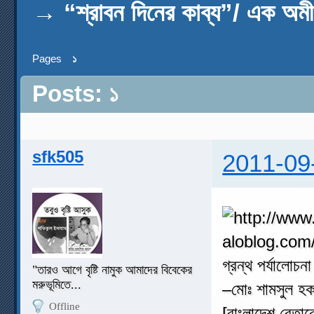
→
“শ্রাবন দিনের কাব্য”/ এক অমী
Pages
১
Posts: ১
sfk505
2011-09
গ্রন্থ পর্যালোচন
"তারও আগে বৃষ্টি নামুক আমাদের বিবেকের
মরুভূমিতে...
–মোঃ শামসুল হ
Offline
[বাংলাদেশ বেতার