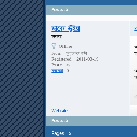
Posts: ১
জাবেদ ভুঁইয়া
2
সদস্য
Offline
এ
য
From:
মুক্তলতা বাড়ী
Registered:
2011-03-19
Posts:
২১
র
সম্মাননা
: 0
জ
য
Website
Posts: ১
Pages
১