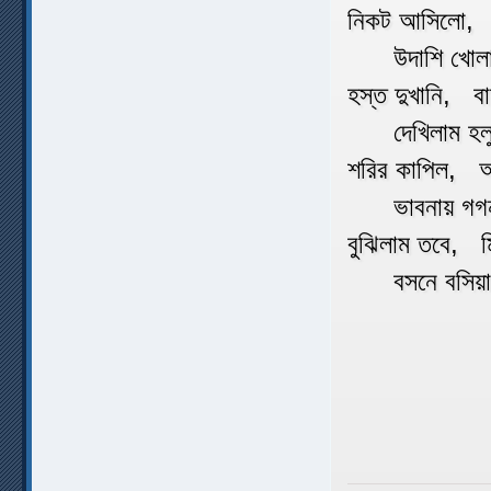
নিকট আসিলো, 
উদাশি খোলা 
হস্ত দুখানি, ব
দেখিলাম হলুদ
শরির কাপিল, অ
ভাবনায় গগন
বুঝিলাম তবে, ম
বসনে বসিয়াছ
১৩/
বারা