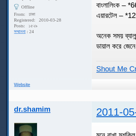
বাংলালিংক – *
Offline
এয়ারটেল – *1
From:
ঢাকা
Registered:
2010-03-28
Posts:
১৫২৯
সম্মাননা
: 24
অনেক সময় ব্যালা
ডায়াল করে জেন
Shout Me C
Website
dr.shamim
2011-05
মনে রাখা মুশকি