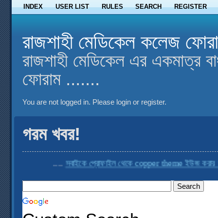
INDEX
USER LIST
RULES
SEARCH
REGISTER
রাজশাহী মেডিকেল কলেজ ফোর
রাজশাহী মেডিকেল এর একমাত্র বা
ফোরাম .......
You are not logged in.
Please login or register.
গরম খবর!
....
সবাইকে প্রোফাইল থেকে copper theme ইউজ করার অনুর