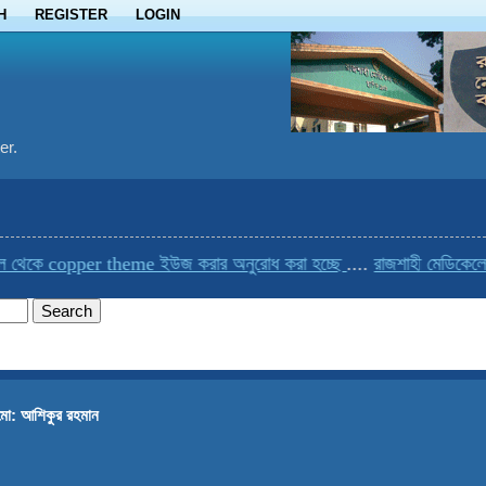
H
REGISTER
LOGIN
er.
ে copper theme ইউজ করার অনুরোধ করা হচ্ছে
....
রাজশাহী মেডিকেলের একম
মো: আশিকুর রহমান