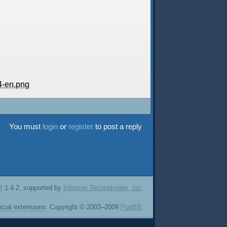
You must
login
or
register
to post a reply
B
1.4.2, supported by
Informer Technologies, Inc
.
ficial extensions
. Copyright © 2003–2009
PunBB
.