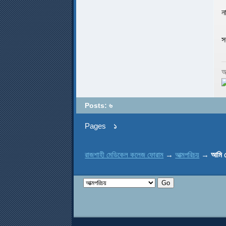
ন
স
আ
Posts: ৬
Pages
১
রাজশাহী মেডিকেল কলেজ ফোরাম
→
আত্মপরিচয়
→
আমি 