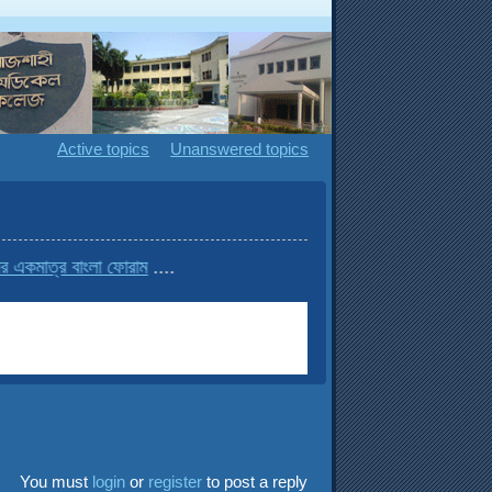
Active topics
Unanswered topics
াত্র বাংলা ফোরাম
....
You must
login
or
register
to post a reply