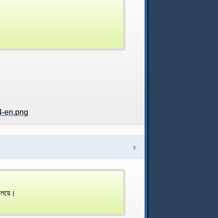
৪
যালয়ে।