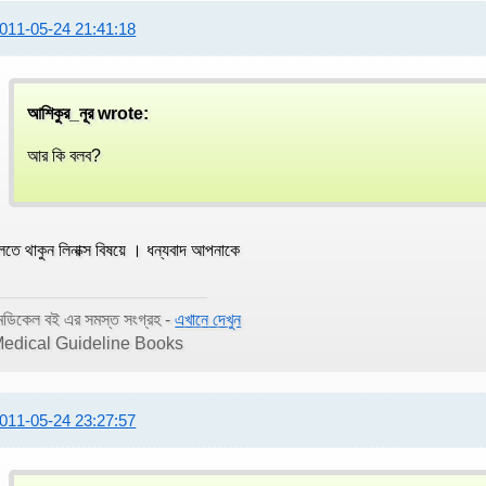
011-05-24 21:41:18
আশিকুর_নূর wrote:
আর কি বলব?
লতে থাকুন লিনাক্স বিষয়ে । ধন্যবাদ আপনাকে
েডিকেল বই এর সমস্ত সংগ্রহ -
এখানে দেখুন
edical Guideline Books
011-05-24 23:27:57