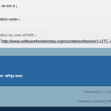
া নাম বলব না।
বাইকে ধন্যবাদ।
জীবন মাতৃ ভাষায় কম্পিউটিং।
মো: আশিকুর রহমান
Powered by
PunB
Currently installed
6 of