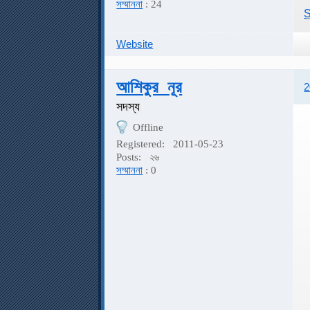
সম্মাননা
: 24
S
Website
আশিকুর_নূর
2
সদস্য
Offline
Registered:
2011-05-23
Posts:
২৬
সম্মাননা
: 0