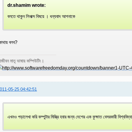
dr.shamim wrote:
বলতে থাকুন লিনাক্স বিষয়ে । ধন্যবাদ আপনাকে
োথায় বলব?
জীবন মাতৃ ভাষায় কম্পিউটিং।
011-05-25 04:42:51
এখনও পড়ালেখা করি কম্পুটার মিস্ত্রি হবার জন্য দেশের এক কুক্ষাত বেসরকারী বিশ্ববিদ্