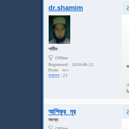
dr.shamim
2
শামীম
Offline
Registered:
2010-06-12
ব
Posts:
৯৮০
সম্মাননা
: 23
ম
M
আশিকুর_নূর
2
সদস্য
Offline