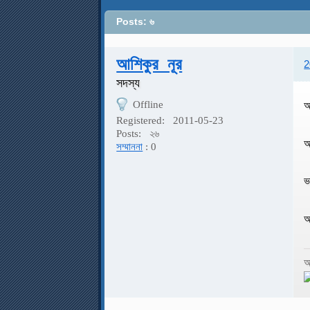
Posts: ৬
আশিকুর_নূর
2
সদস্য
Offline
আ
Registered:
2011-05-23
Posts:
২৬
আ
সম্মাননা
: 0
ভ
আ
আ