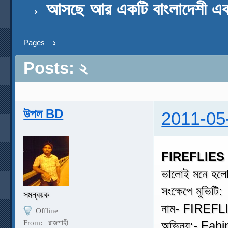
→
আসছে আর একটি বাংলাদেশী 
Pages
১
Posts: ২
উপল BD
2011-05
FIREFLIES
ভালোই মনে হলো।
সংক্ষেপে মুভিটি:
সমন্বয়ক
নাম- FIREFL
Offline
From:
রাজশাহী
অভিনয়:- Fahi