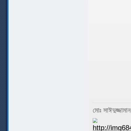
মোঃ সাঈদুজ্জামা