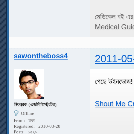
মেডিকেল বই এর
Medical Gui
sawontheboss4
2011-05
গেছে উইনডোজ!
Shout Me C
নিয়ন্ত্রক (এডমিনিস্ট্রেটর)
Offline
From:
ঢাকা
Registered:
2010-03-28
Posts:
১৫২৯