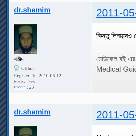
dr.shamim
2011-05
কিন্তু লিনাক্
মেডিকেল বই এর
শামীম
Medical Gui
Offline
Registered:
2010-06-12
Posts:
৯৮০
সম্মাননা
: 23
dr.shamim
2011-05