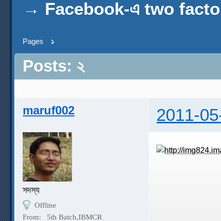
→
Facebook-এ two factor
Pages
১
Posts: ২
maruf002
2011-05
সদস্য
Offline
From:
5th Batch,IBMCR