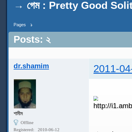
→
গেম : Pretty Good Soli
Pages
১
Posts: ২
dr.shamim
2011-04
শামীম
Offline
Registered:
2010-06-12