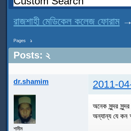
Custom Search
রাজশাহী মেডিকেল কলেজ ফোরাম
Pages
১
Posts: ২
dr.shamim
2011-04
অনেক সুন্দর স
অন্যান্য যে কন
শামীম