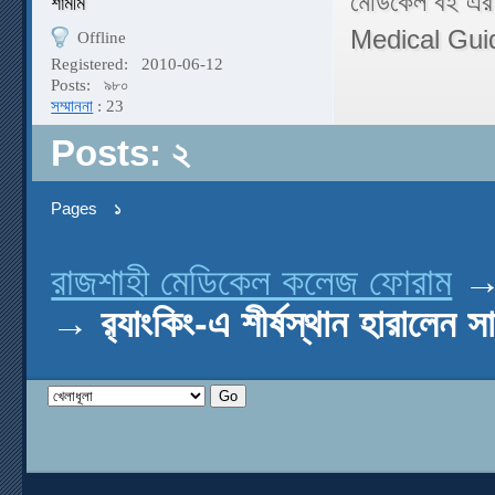
মেডিকেল বই এর
শামীম
Medical Gui
Offline
Registered:
2010-06-12
Posts:
৯৮০
সম্মাননা
: 23
Posts: ২
Pages
১
রাজশাহী মেডিকেল কলেজ ফোরাম
→
র‌্যাংকিং-এ শীর্ষস্থান হারালেন স