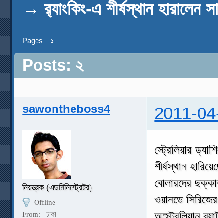
→
র‌্যাংকিং-এ শীর্ষস্থান হারালেন স
Pages
১
Posts: ২
sawontheboss4
2011-04
স্ট্রেলিয়ার ড্য
শীর্ষস্থান হারি
বোলারদের ছক্কা
নিয়ন্ত্রক (এডমিনিস্ট্রেটর)
ওয়ানডে সিরিজের
Offline
অস্ট্রেলিয়ান ব্য
From:
ঢাকা