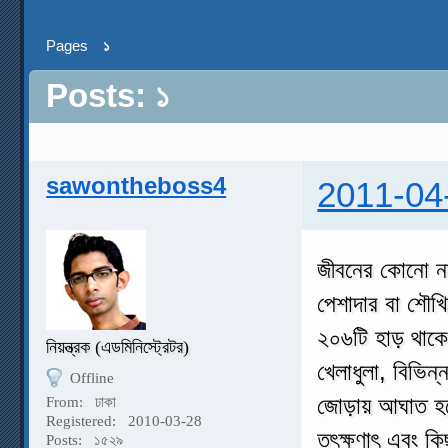
Pages
১
Posts: ১
sawontheboss4
2011-04
জীবনের কোনো ন
পেশাদার বা শৌখ
২০৬টি হাড় থাকে
নিয়ন্ত্রক (এডমিনিস্ট্রেটর)
খেলাধুলা, বিভিন
Offline
জোড়ায় আঘাত হতে
From:
ঢাকা
Registered:
2010-03-28
তৎক্ষণাৎ এবং কি
Posts:
১৫২৯