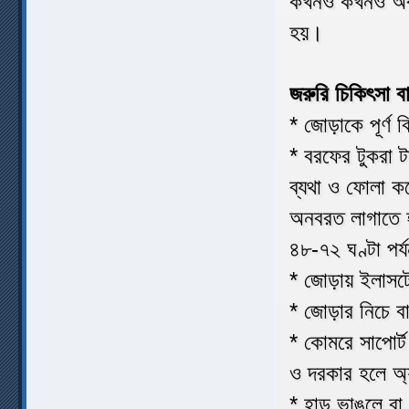
কখনও কখনও অবশ্
হয়।
জরুরি চিকিৎসা ব
* জোড়াকে পূর্ণ 
* বরফের টুকরা টা
ব্যথা ও ফোলা ক
অনবরত লাগাতে হ
৪৮-৭২ ঘণ্টা পর্
* জোড়ায় ইলাসটো
* জোড়ার নিচে ব
* কোমরে সাপোর্
ও দরকার হলে অ্য
* হাড় ভাঙলে বা 