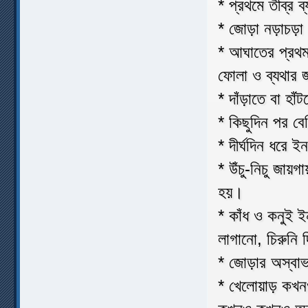
* প্রথমে তীব্র
* জোড়া নড়াচড়া 
* আঘাতের প্রথম
ফোলা ও ব্যথার জ
* দাঁড়াতে বা হাঁ
* কিছুদিন পর বে
* দীর্ঘদিন ধরে 
* উঁচু-নিচু জায়গ
হয়।
* কাঁধ ও কনুই ই
লাগানো, চিরুনি
* জোড়ার অস্বা
* খেলোয়াড় কখনও