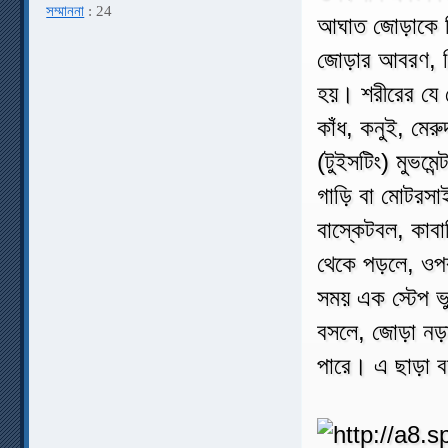
সম্মাননা
: 24
আঘাত জোড়াকে বি
জোড়ার আবরণ, লিগ
হয়। শরীরের যে 
কাঁধ, কনুই, মে
(টুইসটিং) মুভমে
গাড়ি বা মোটরসাই
বাস্কেটবল, কাব
থেকে পড়লে, ওপর
সময় এক স্টেপ ভ
বসলে, জোড়া নড়া
পারে। এ ছাড়া ব