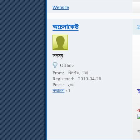
Website
অচেনাকেউ
2
সদস্য
Offline
From:
খিলগাঁও, ঢাকা।
Registered:
2010-04-26
Posts:
২৬৩
স
সম্মাননা
: 1
এ
গ