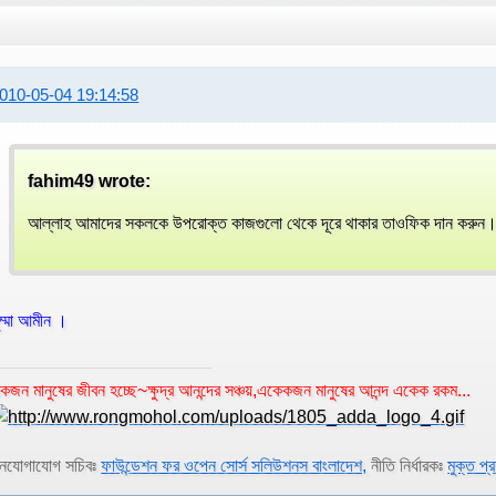
010-05-04 19:14:58
fahim49 wrote:
আল্লাহ আমাদের সকলকে উপরোক্ত কাজগুলো থেকে দূরে থাকার তাওফিক দান করু
ুম্মা আমীন ।
কজন মানুষের জীবন হচ্ছে~ক্ষুদ্র আনন্দের সঞ্চয়,একেকজন মানুষের আনন্দ একেক রকম...
নযোগাযোগ সচিবঃ
ফাউন্ডেশন ফর ওপেন সোর্স সলিউশনস বাংলাদেশ,
নীতি নির্ধারকঃ
মুক্ত প্