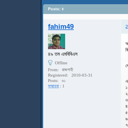
Posts: ৪
fahim49
2
আ
ক
৪৯ তম এমবিবিএস
Offline
দ
From:
রাজশাহী
Registered:
2010-03-31
Posts:
৬১
এ
সম্মাননা
: 1
১
২
৩
৪
৫
৬
৭