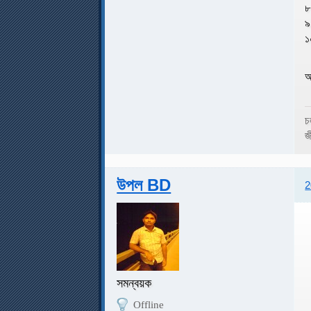
৮
৯
১
আ
চ
জ
উপল BD
2
সমন্বয়ক
Offline