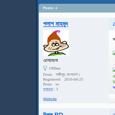
Posts: ৫
পলাশ মাহমুদ
2
ক
এলোমেলো
Offline
From:
গাজীপুর, বাংলাদেশ।
এ
Registered:
2010-04-25
হ
Posts:
৯৯
আ
সম্মাননা
: 3
Website
উপল BD
2