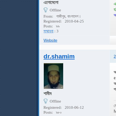
এলোমেলো
এ
হ
Offline
আ
From:
গাজীপুর, বাংলাদেশ।
Registered:
2010-04-25
Posts:
৯৯
সম্মাননা
: 3
Website
dr.shamim
2
আ
৫
আ
প
শামীম
Offline
ম
Registered:
2010-06-12
M
Posts:
৯৮০