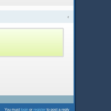
৫
You must
login
or
register
to post a reply