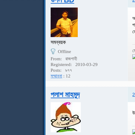
আ
প
ত
সমন্বয়ক
ম
Offline
From:
রাজশাহী
Registered:
2010-03-29
Posts:
৯৭৭
সম্মাননা
: 12
পলাশ মাহমুদ
2
উ