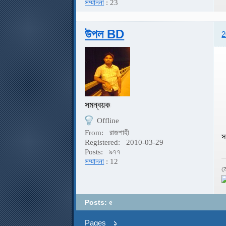
সম্মাননা
: 23
উপল BD
2
সমন্বয়ক
Offline
From:
রাজশাহী
স
Registered:
2010-03-29
Posts:
৯৭৭
সম্মাননা
: 12
ম
Posts: ৫
Pages
১