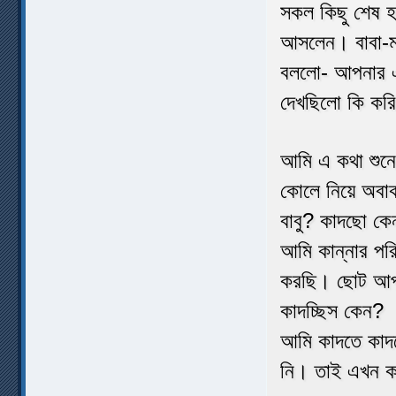
সকল কিছু শেষ হ
আসলেন। বাবা-মা
বললো- আপনার এ
দেখছিলো কি কর
আমি এ কথা শুনে
কোলে নিয়ে অবা
বাবু? কাদছো ক
আমি কান্নার পরি
করছি। ছোট আপু
কাদচ্ছিস কেন?
আমি কাদতে কাদ
নি। তাই এখন 