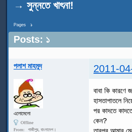
→
সুন্নতে খাৎনা!
Pages
১
Posts: ১
পলাশ মাহমুদ
2011-04
বাবা কি কারণে 
হাসতাপাতলে নিয়
পর কাদতে কাদত
এলোমেলো
কেন?
Offline
তারপর আমার মে
From:
গাজীপুর, বাংলাদেশ।