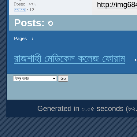
Posts:
৯৭৭
সম্মাননা
: 12
Posts: ৩
Pages
১
রাজশাহী মেডিকেল কলেজ ফোরাম
Generated in ০.০৫ seconds (৮২