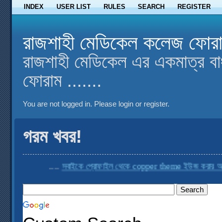
INDEX
USER LIST
RULES
SEARCH
REGISTER
রাজশাহী মেডিকেল কলেজ ফোর
রাজশাহী মেডিকেল এর একমাত্র বা
ফোরাম .......
You are not logged in.
Please login or register.
গরম খবর!
....
সবাইকে প্রোফাইল থেকে copper theme ইউজ করার অনুরোধ