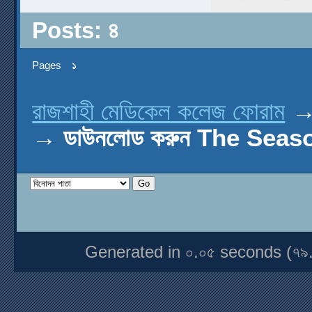
Posts: ৪
Pages
১
রাজশাহী মেডিকেল কলেজ ফোরাম
→
ডাউনলোড করুন The Seas
Generated in ০.০৫ seconds (৭৯