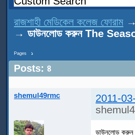
Custom Search
রাজশাহী মেডিকেল কলেজ ফোরাম
→
ডাউনলোড করুন The Seas
Pages
১
Posts: ৪
shemul49rmc
2011-03
shemul4
ডাউনলোড করুন