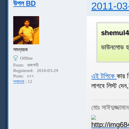
উপল BD
2011-03
shemul4
ডাউনলোড হই
সমন্বয়ক
Offline
From:
রাজশাহী
Registered:
2010-03-29
এই টপিকে
কার 
Posts:
৯৭৭
সম্মাননা
: 12
লাগবে লিস্ট দে
মোঃ সাঈদুজ্জামা