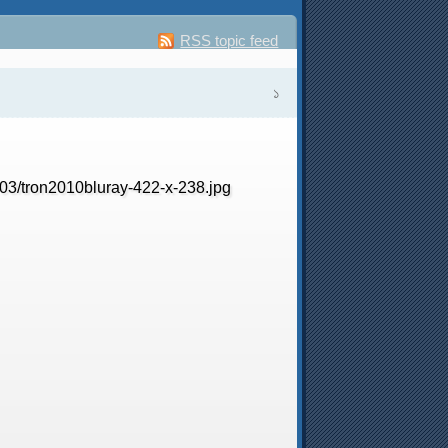
RSS topic feed
১