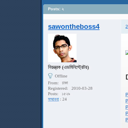
Posts: ২
sawontheboss4
2
নিয়ন্ত্রক (এডমিনিস্ট্রেটর)
Offline
From:
ঢাকা
Registered:
2010-03-28
Posts:
১৫২৯
P
সম্মাননা
: 24
P
P
P
P