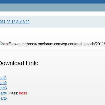
011-03-12 21:18:22
Download Link:
art1
art2
art3
art4
Pass:
boss
art5