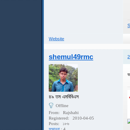
S
Website
shemul49rmc
2
ভ
৪৯ তম এমবিবিএস
Offline
From:
Rajshahi
Registered:
2010-04-05
Posts:
১৮৬
সম্মাননা
: 4